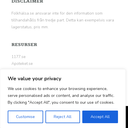
DISCLAIMER
Folkhälsa.se ansvarar inte för den information som
tillhandahålls från tredje part. Detta kan exempelvis vara
lagerstatus, pris mm.
RESURSER
1177.se
Apoteket.se
Apotekslistan.se
Kalorier.org
We value your privacy
Livsportalen.se
We use cookies to enhance your browsing experience,
Nyttigt.se
serve personalised ads or content, and analyse our traffic.
By clicking "Accept All", you consent to our use of cookies.
© Copyright 2026
Folkhälsa.se
Customise
Reject All
Accept All