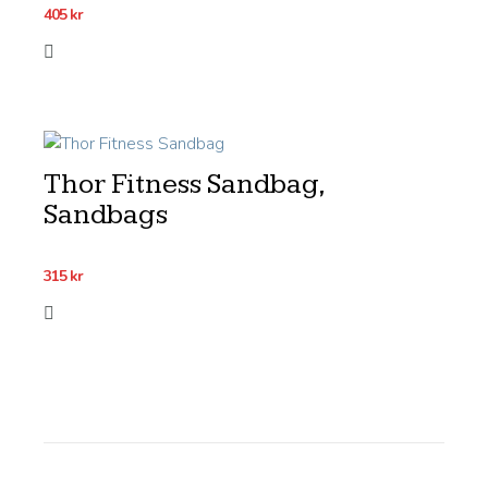
405
kr
Thor Fitness Sandbag,
Sandbags
315
kr