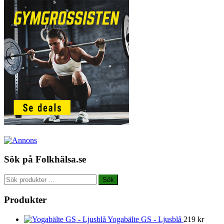
Sök på Folkhälsa.se
Sök
Sök
efter:
Produkter
Yogabälte GS - Ljusblå
219
kr