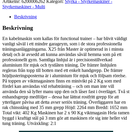
Artikelnr:
6200006262
Kategori:
Styrka - Styrkemaskiner -
Styrkemaskiner - Multi
Beskrivning
Beskrivning
En kabelmaskin som kallas för functional trainer – har blivit väldigt
vanligt såväl i ett mindre garageym, som i de stora professionella
träningsanläggningarna. X25 från Master är optimerad in i minsta
detalj och är avsedd att kunna användas såväl hemma som på ett
professionellt gym. Samtliga linhjul är i precisionstillverkad
aluminium för mjuk och tystlåten träning. De främre linhjulen
regleras från topp till botten med ett enkelt handgrepp. De främre
höjdjusteringsposterna är i aluminium för mjuk och följsam rörelse.
På toppen av viktmagasinen finns en minivikt på 2 Kg som med
fördel kan användas vid rehabträning – och om man inte vill
använda den så lyfter manu upp den och låser fast i överläget. Två st
enhandsgrepp medföljer – dessa har lättrat rostfritt grepp för att
ytterligare påvisa att detta avser seriös träning. Överliggaren har en
rak chinsstång med 35 mm grepp Höjd: 2264 mm Bredd: 1652 mm
Total vikt: 402 Kg Maskinen har 2 x 90 Kg viktmagasin Hela ramen
byggd i kraftigt stål på 3 mm gör att maskinen rör sig inte heller vid
tung träning. Utväxkling: 2:1