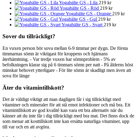
Yogabälte GS - Lila
219
kr
Yogabälte GS - Röd
219
kr
Yogabälte GS - Orange
219
kr
Yogabälte GS - Gul
219
kr
Yogabälte GS - Svart
219
kr
Sover du tillräckligt?
En vuxen person bör sova mellan 6-9 timmar per dygn. De första
timmarnas sömn är viktigast för kroppens och hjärnans
återhämtning. - Var tredje vuxen har sömnproblem - 5% av
befolkningen klarar sig på 6 timmars sömn per natt - På ålderns höst
minskar behovet ytterligare - För lite sömn är skadligt men även att
sova för länge
Äter du vitamintillskott?
Det är väldigt viktigt att man dagligen får i sig tillräckligt med
vitaminer och mineraler för att stå emot infektioner och må bra. Ett
vitamintillskott av god kvalité kan vara ett bra alternativ när du
känner att du inte får i dig tillräckligt med bra mat. Det finns dock de
som menar att kosttillskott inte kan ersätta naturliga vitaminer, upp
till var och en att avgöra.