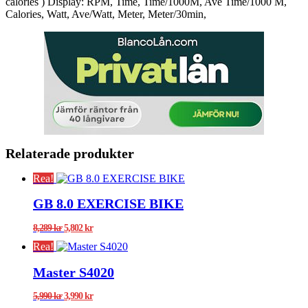
calories ) Display: RPM, Time, Time/1000M, Ave Time/1000 M,
Calories, Watt, Ave/Watt, Meter, Meter/30min,
Relaterade produkter
Rea!
GB 8.0 EXERCISE BIKE
Det
Det
8,289
kr
5,802
kr
ursprungliga
nuvarande
Rea!
priset
priset
var:
är:
Master S4020
8,289 kr.
5,802 kr.
Det
Det
5,990
kr
3,990
kr
ursprungliga
nuvarande