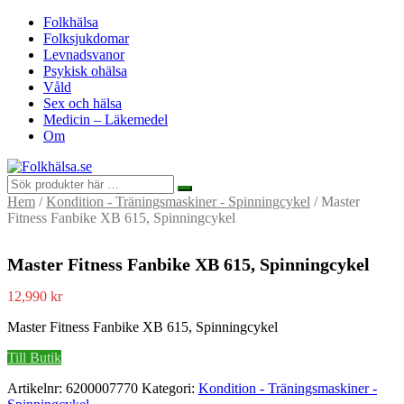
Folkhälsa
Folksjukdomar
Levnadsvanor
Psykisk ohälsa
Våld
Sex och hälsa
Medicin – Läkemedel
Om
Hem
/
Kondition - Träningsmaskiner - Spinningcykel
/ Master
Fitness Fanbike XB 615, Spinningcykel
Master Fitness Fanbike XB 615, Spinningcykel
12,990
kr
Master Fitness Fanbike XB 615, Spinningcykel
Till Butik
Artikelnr:
6200007770
Kategori:
Kondition - Träningsmaskiner -