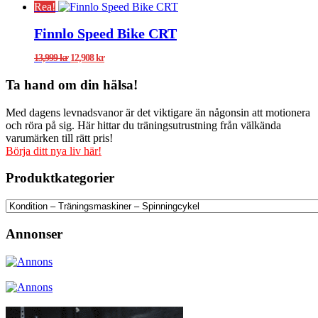
Rea!
priset
priset
var:
är:
Finnlo Speed Bike CRT
5,990 kr.
3,990 kr.
Det
Det
13,999
kr
12,908
kr
ursprungliga
nuvarande
priset
priset
Ta hand om din hälsa!
var:
är:
13,999 kr.
12,908 kr.
Med dagens levnadsvanor är det viktigare än någonsin att motionera
och röra på sig. Här hittar du träningsutrustning från välkända
varumärken till rätt pris!
Börja ditt nya liv här!
Produktkategorier
Annonser