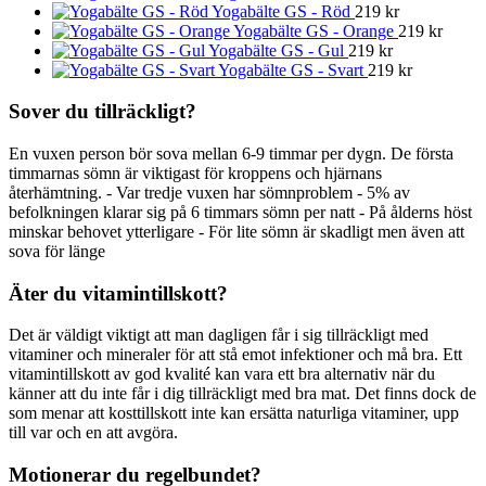
Yogabälte GS - Röd
219
kr
Yogabälte GS - Orange
219
kr
Yogabälte GS - Gul
219
kr
Yogabälte GS - Svart
219
kr
Sover du tillräckligt?
En vuxen person bör sova mellan 6-9 timmar per dygn. De första
timmarnas sömn är viktigast för kroppens och hjärnans
återhämtning. - Var tredje vuxen har sömnproblem - 5% av
befolkningen klarar sig på 6 timmars sömn per natt - På ålderns höst
minskar behovet ytterligare - För lite sömn är skadligt men även att
sova för länge
Äter du vitamintillskott?
Det är väldigt viktigt att man dagligen får i sig tillräckligt med
vitaminer och mineraler för att stå emot infektioner och må bra. Ett
vitamintillskott av god kvalité kan vara ett bra alternativ när du
känner att du inte får i dig tillräckligt med bra mat. Det finns dock de
som menar att kosttillskott inte kan ersätta naturliga vitaminer, upp
till var och en att avgöra.
Motionerar du regelbundet?