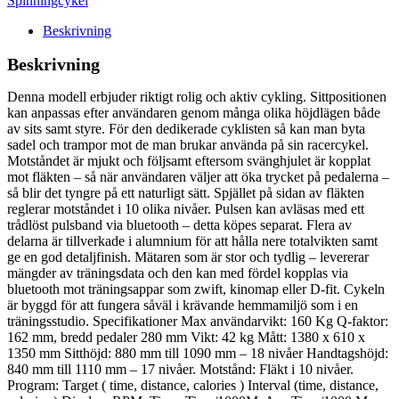
Spinningcykel
Beskrivning
Beskrivning
Denna modell erbjuder riktigt rolig och aktiv cykling. Sittpositionen
kan anpassas efter användaren genom många olika höjdlägen både
av sits samt styre. För den dedikerade cyklisten så kan man byta
sadel och trampor mot de man brukar använda på sin racercykel.
Motståndet är mjukt och följsamt eftersom svänghjulet är kopplat
mot fläkten – så när användaren väljer att öka trycket på pedalerna –
så blir det tyngre på ett naturligt sätt. Spjället på sidan av fläkten
reglerar motståndet i 10 olika nivåer. Pulsen kan avläsas med ett
trådlöst pulsband via bluetooth – detta köpes separat. Flera av
delarna är tillverkade i alumnium för att hålla nere totalvikten samt
ge en god detaljfinish. Mätaren som är stor och tydlig – levererar
mängder av träningsdata och den kan med fördel kopplas via
bluetooth mot träningsappar som zwift, kinomap eller D-fit. Cykeln
är byggd för att fungera såväl i krävande hemmamiljö som i en
träningsstudio. Specifikationer Max användarvikt: 160 Kg Q-faktor:
162 mm, bredd pedaler 280 mm Vikt: 42 kg Mått: 1380 x 610 x
1350 mm Sitthöjd: 880 mm till 1090 mm – 18 nivåer Handtagshöjd:
840 mm till 1110 mm – 17 nivåer. Motstånd: Fläkt i 10 nivåer.
Program: Target ( time, distance, calories ) Interval (time, distance,