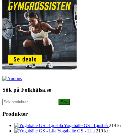
Sök på Folkhälsa.se
Sök
Sök
efter:
Produkter
Yogabälte GS - Ljusblå
219
kr
Yogabälte GS - Lila
219
kr