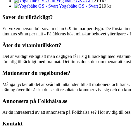
Yogabälte GS - Gul
219
kr
Yogabälte GS - Svart
219
kr
Sover du tillräckligt?
En vuxen person bör sova mellan 6-9 timmar per dygn. De första timm
timmars sömn per natt - På ålderns höst minskar behovet ytterligare - 
Äter du vitamintillskott?
Det är väldigt viktigt att man dagligen får i sig tillräckligt med vitami
får i dig tillräckligt med bra mat. Det finns dock de som menar att kostti
Motionerar du regelbundet?
Många tycker att det är svårt att hitta tiden till att motionera och träna
träning över tid så ska du se att resultaten kommer visa sig och du ko
Annonsera på Folkhälsa.se
Är du intresserad av att annonsera på Folkhälsa.se? Hör av dig till oss
Kontakt