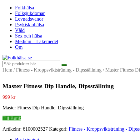
Folkhälsa
Folksjukdomar
Levnadsvanor
Psykisk ohälsa
Våld
Sex och hälsa
Medicin – Läkemedel
Om
Hem
/
Fitness - Kroppsviktsträning - Dipsställning
/ Master Fitness D
Master Fitness Dip Handle, Dipsställning
999
kr
Master Fitness Dip Handle, Dipsställning
Till Butik
Artikelnr:
6100002527
Kategori:
Fitness - Kroppsviktsträning - Dipss
Beskrivning