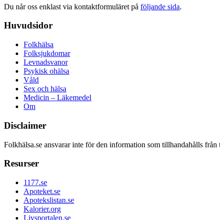
Du når oss enklast via kontaktformuläret på
följande sida
.
Huvudsidor
Folkhälsa
Folksjukdomar
Levnadsvanor
Psykisk ohälsa
Våld
Sex och hälsa
Medicin – Läkemedel
Om
Disclaimer
Folkhälsa.se ansvarar inte för den information som tillhandahålls från 
Resurser
1177.se
Apoteket.se
Apotekslistan.se
Kalorier.org
Livsportalen.se