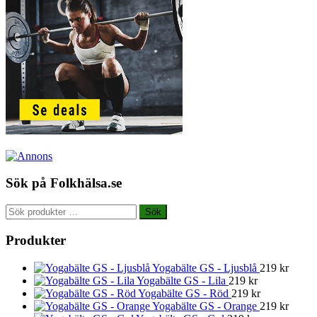
Sök på Folkhälsa.se
Sök
Sök
efter:
Produkter
Yogabälte GS - Ljusblå
219
kr
Yogabälte GS - Lila
219
kr
Yogabälte GS - Röd
219
kr
Yogabälte GS - Orange
219
kr