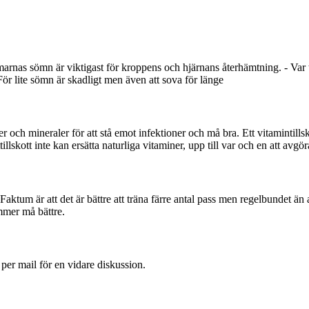
arnas sömn är viktigast för kroppens och hjärnans återhämtning. - Var
För lite sömn är skadligt men även att sova för länge
ner och mineraler för att stå emot infektioner och må bra. Ett vitamintills
llskott inte kan ersätta naturliga vitaminer, upp till var och en att avgör
. Faktum är att det är bättre att träna färre antal pass men regelbundet än
mmer må bättre.
 per mail för en vidare diskussion.