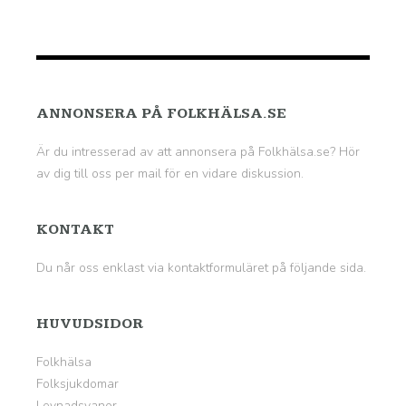
ANNONSERA PÅ FOLKHÄLSA.SE
Är du intresserad av att annonsera på Folkhälsa.se? Hör
av dig till oss per mail för en vidare diskussion.
KONTAKT
Du når oss enklast via kontaktformuläret på
följande sida
.
HUVUDSIDOR
Folkhälsa
Folksjukdomar
Levnadsvanor