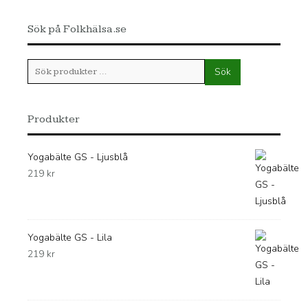
Sök på Folkhälsa.se
Sök
Sök
efter:
Produkter
Yogabälte GS - Ljusblå
219
kr
Yogabälte GS - Lila
219
kr