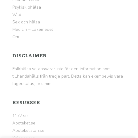
Psykisk ohälsa
Våld
Sex och hälsa
Medicin – Läkemedel
Om
DISCLAIMER
Folkhälsa.se ansvarar inte för den information som
tillhandahålls från tredje part. Detta kan exempelvis vara
lagerstatus, pris mm.
RESURSER
1177.se
Apoteket.se
Apotekslistan.se
Kalorier.org