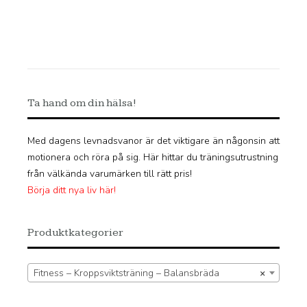
var:
är:
329 kr.
230 kr.
Ta hand om din hälsa!
Med dagens levnadsvanor är det viktigare än någonsin att
motionera och röra på sig. Här hittar du träningsutrustning
från välkända varumärken till rätt pris!
Börja ditt nya liv här!
Produktkategorier
Fitness – Kroppsviktsträning – Balansbräda
×