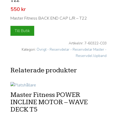
T22
550
kr
Master Fitness BACK END CAP L/R – T22
Till Butik
Artikelnr:
7-60322-C03
Kategori:
Övrigt - Reservdelar - Reservdelar Master -
Reservdel löpband
Relaterade produkter
Master Fitness POWER
INCLINE MOTOR – WAVE
DECK T5