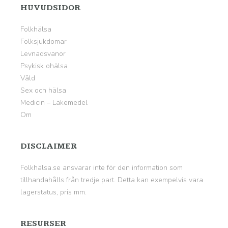
HUVUDSIDOR
Folkhälsa
Folksjukdomar
Levnadsvanor
Psykisk ohälsa
Våld
Sex och hälsa
Medicin – Läkemedel
Om
DISCLAIMER
Folkhälsa.se ansvarar inte för den information som
tillhandahålls från tredje part. Detta kan exempelvis vara
lagerstatus, pris mm.
RESURSER