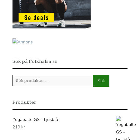
Sök på Folkhälsa.se
Sök
Sök
efter:
Produkter
Yogabälte GS - Ljusblå
219
kr