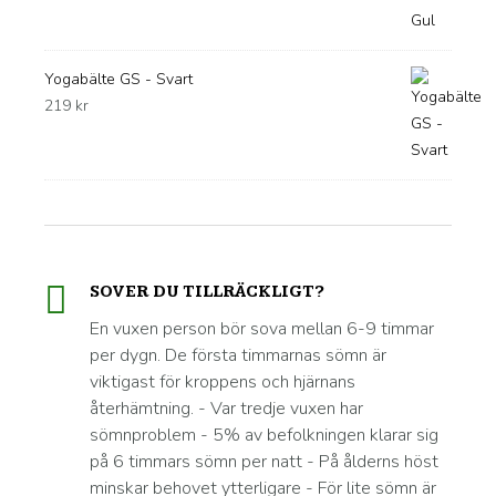
Yogabälte GS - Svart
219
kr
SOVER DU TILLRÄCKLIGT?
En vuxen person bör sova mellan 6-9 timmar
per dygn. De första timmarnas sömn är
viktigast för kroppens och hjärnans
återhämtning. - Var tredje vuxen har
sömnproblem - 5% av befolkningen klarar sig
på 6 timmars sömn per natt - På ålderns höst
minskar behovet ytterligare - För lite sömn är