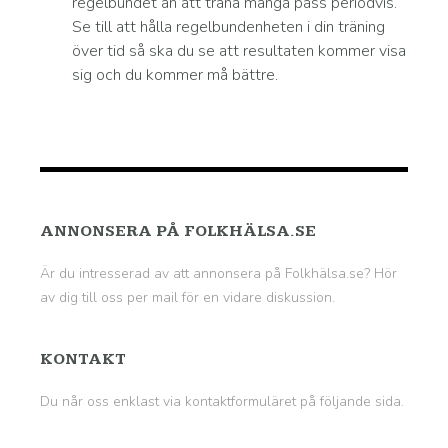
regelbundet än att träna många pass periodvis.
Se till att hålla regelbundenheten i din träning
över tid så ska du se att resultaten kommer visa
sig och du kommer må bättre.
ANNONSERA PÅ FOLKHÄLSA.SE
Är du intresserad av att annonsera på Folkhälsa.se? Hör
av dig till oss per mail för en vidare diskussion.
KONTAKT
Du når oss enklast via kontaktformuläret på
följande sida
.