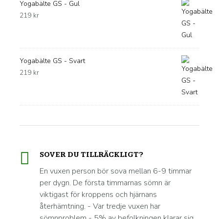
Yogabälte GS - Gul
219
kr
Yogabälte GS - Svart
219
kr
SOVER DU TILLRÄCKLIGT?
En vuxen person bör sova mellan 6-9 timmar
per dygn. De första timmarnas sömn är
viktigast för kroppens och hjärnans
återhämtning. - Var tredje vuxen har
sömnproblem - 5% av befolkningen klarar sig