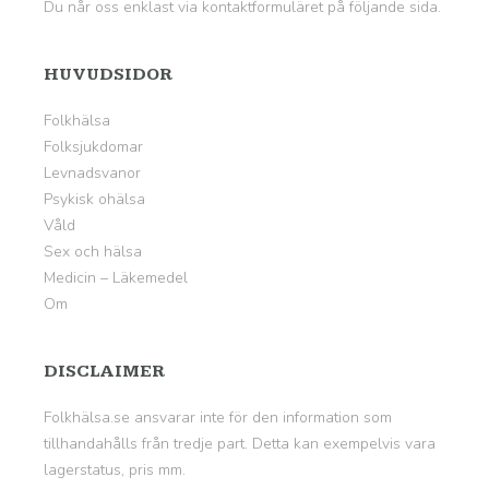
Du når oss enklast via kontaktformuläret på
följande sida
.
HUVUDSIDOR
Folkhälsa
Folksjukdomar
Levnadsvanor
Psykisk ohälsa
Våld
Sex och hälsa
Medicin – Läkemedel
Om
DISCLAIMER
Folkhälsa.se ansvarar inte för den information som
tillhandahålls från tredje part. Detta kan exempelvis vara
lagerstatus, pris mm.