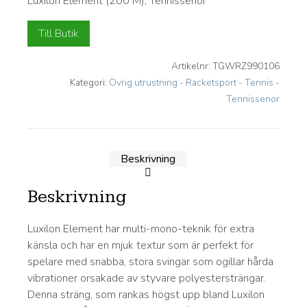
Luxilon Element (200 M), Tennissenor
Till Butik
Artikelnr:
TGWRZ990106
Kategori:
Övrig utrustning - Racketsport - Tennis -
Tennissenor
Beskrivning
Beskrivning
Luxilon Element har multi-mono-teknik för extra
känsla och har en mjuk textur som är perfekt för
spelare med snabba, stora svingar som ogillar hårda
vibrationer orsakade av styvare polyestersträngar.
Denna sträng, som rankas högst upp bland Luxilon