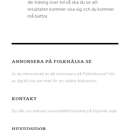
din träning över tid så ska du se att
resultaten kommer visa sig och du kommer
må bättre.
ANNONSERA PÅ FOLKHÄLSA.SE
Är du intresserad av att annonsera på Folkhälsa.se? Hör
av dig till oss per mail för en vidare diskussion.
KONTAKT
Du når oss enklast via kontaktformuläret på
följande sida
.
HUVUDSIDOR