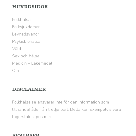
HUVUDSIDOR
Folkhälsa
Folksjukdomar
Levnadsvanor
Psykisk ohälsa
Våld
Sex och hälsa
Medicin – Läkemedel
Om
DISCLAIMER
Folkhälsa.se ansvarar inte för den information som
tillhandahålls från tredje part. Detta kan exempelvis vara
lagerstatus, pris mm.
RESURSER