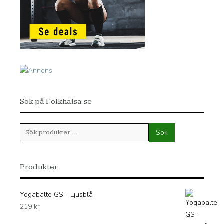
Sök på Folkhälsa.se
Sök
Sök
efter:
Produkter
Yogabälte GS - Ljusblå
219
kr