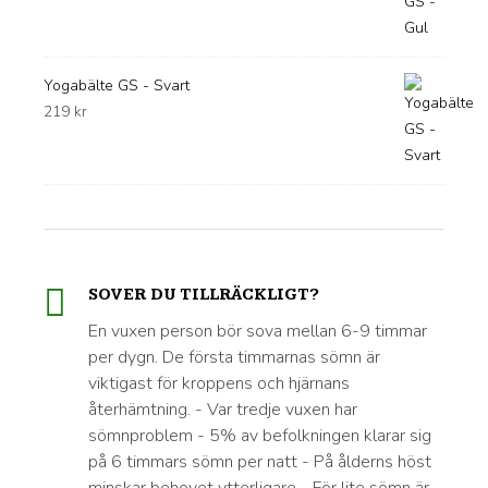
Yogabälte GS - Svart
219
kr
SOVER DU TILLRÄCKLIGT?
En vuxen person bör sova mellan 6-9 timmar
per dygn. De första timmarnas sömn är
viktigast för kroppens och hjärnans
återhämtning. - Var tredje vuxen har
sömnproblem - 5% av befolkningen klarar sig
på 6 timmars sömn per natt - På ålderns höst