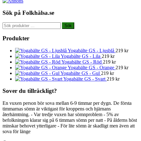
Sök på Folkhälsa.se
Sök
Sök
efter:
Produkter
Yogabälte GS - Ljusblå
219
kr
Yogabälte GS - Lila
219
kr
Yogabälte GS - Röd
219
kr
Yogabälte GS - Orange
219
kr
Yogabälte GS - Gul
219
kr
Yogabälte GS - Svart
219
kr
Sover du tillräckligt?
En vuxen person bör sova mellan 6-9 timmar per dygn. De första
timmarnas sömn är viktigast för kroppens och hjärnans
återhämtning. - Var tredje vuxen har sömnproblem - 5% av
befolkningen klarar sig på 6 timmars sömn per natt - På ålderns höst
minskar behovet ytterligare - För lite sömn är skadligt men även att
sova för länge