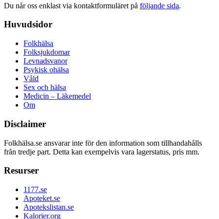
Du når oss enklast via kontaktformuläret på
följande sida
.
Huvudsidor
Folkhälsa
Folksjukdomar
Levnadsvanor
Psykisk ohälsa
Våld
Sex och hälsa
Medicin – Läkemedel
Om
Disclaimer
Folkhälsa.se ansvarar inte för den information som tillhandahålls
från tredje part. Detta kan exempelvis vara lagerstatus, pris mm.
Resurser
1177.se
Apoteket.se
Apotekslistan.se
Kalorier.org