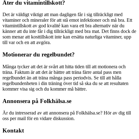
Äter du vitamintillskott?
Det är väldigt viktigt att man dagligen får i sig tillräckligt med
vitaminer och mineraler för att stå emot infektioner och må bra. Ett
vitamintillskott av god kvalité kan vara ett bra alternativ när du
känner att du inte får i dig tillräckligt med bra mat. Det finns dock de
som menar att kosttillskott inte kan ersätta naturliga vitaminer, upp
till var och en att avgöra.
Motionerar du regelbundet?
Många tycker att det är svårt att hitta tiden till att motionera och
träna. Faktum är att det är bättre att träna färre antal pass men
regelbundet än att träna många pass periodvis. Se till att hålla
regelbundenheten i din träning över tid så ska du se att resultaten
kommer visa sig och du kommer må bättre.
Annonsera på Folkhälsa.se
Är du intresserad av att annonsera på Folkhälsa.se? Hör av dig till
oss per mail för en vidare diskussion.
Kontakt