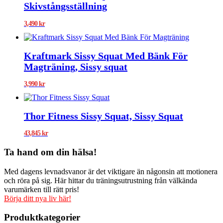
Skivstångsställning
3,490
kr
Kraftmark Sissy Squat Med Bänk För
Magträning, Sissy squat
3,990
kr
Thor Fitness Sissy Squat, Sissy Squat
43,845
kr
Ta hand om din hälsa!
Med dagens levnadsvanor är det viktigare än någonsin att motionera
och röra på sig. Här hittar du träningsutrustning från välkända
varumärken till rätt pris!
Börja ditt nya liv här!
Produktkategorier