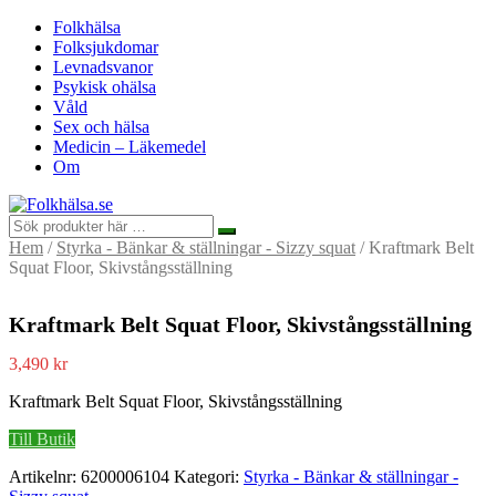
Folkhälsa
Folksjukdomar
Levnadsvanor
Psykisk ohälsa
Våld
Sex och hälsa
Medicin – Läkemedel
Om
Hem
/
Styrka - Bänkar & ställningar - Sizzy squat
/ Kraftmark Belt
Squat Floor, Skivstångsställning
Kraftmark Belt Squat Floor, Skivstångsställning
3,490
kr
Kraftmark Belt Squat Floor, Skivstångsställning
Till Butik
Artikelnr:
6200006104
Kategori:
Styrka - Bänkar & ställningar -