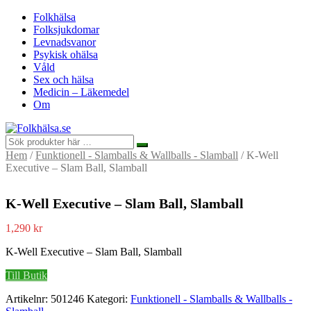
Folkhälsa
Folksjukdomar
Levnadsvanor
Psykisk ohälsa
Våld
Sex och hälsa
Medicin – Läkemedel
Om
Hem
/
Funktionell - Slamballs & Wallballs - Slamball
/ K-Well
Executive – Slam Ball, Slamball
K-Well Executive – Slam Ball, Slamball
1,290
kr
K-Well Executive – Slam Ball, Slamball
Till Butik
Artikelnr:
501246
Kategori:
Funktionell - Slamballs & Wallballs -