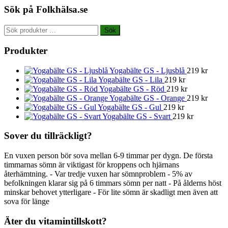
Sök på Folkhälsa.se
Sök
Sök
efter:
Produkter
Yogabälte GS - Ljusblå
219
kr
Yogabälte GS - Lila
219
kr
Yogabälte GS - Röd
219
kr
Yogabälte GS - Orange
219
kr
Yogabälte GS - Gul
219
kr
Yogabälte GS - Svart
219
kr
Sover du tillräckligt?
En vuxen person bör sova mellan 6-9 timmar per dygn. De första
timmarnas sömn är viktigast för kroppens och hjärnans
återhämtning. - Var tredje vuxen har sömnproblem - 5% av
befolkningen klarar sig på 6 timmars sömn per natt - På ålderns höst
minskar behovet ytterligare - För lite sömn är skadligt men även att
sova för länge
Äter du vitamintillskott?