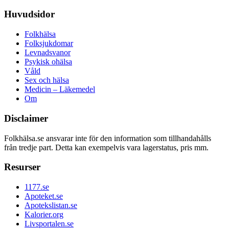
Huvudsidor
Folkhälsa
Folksjukdomar
Levnadsvanor
Psykisk ohälsa
Våld
Sex och hälsa
Medicin – Läkemedel
Om
Disclaimer
Folkhälsa.se ansvarar inte för den information som tillhandahålls
från tredje part. Detta kan exempelvis vara lagerstatus, pris mm.
Resurser
1177.se
Apoteket.se
Apotekslistan.se
Kalorier.org
Livsportalen.se