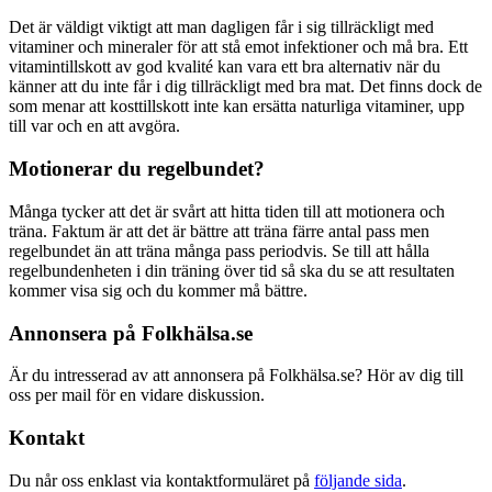
Det är väldigt viktigt att man dagligen får i sig tillräckligt med
vitaminer och mineraler för att stå emot infektioner och må bra. Ett
vitamintillskott av god kvalité kan vara ett bra alternativ när du
känner att du inte får i dig tillräckligt med bra mat. Det finns dock de
som menar att kosttillskott inte kan ersätta naturliga vitaminer, upp
till var och en att avgöra.
Motionerar du regelbundet?
Många tycker att det är svårt att hitta tiden till att motionera och
träna. Faktum är att det är bättre att träna färre antal pass men
regelbundet än att träna många pass periodvis. Se till att hålla
regelbundenheten i din träning över tid så ska du se att resultaten
kommer visa sig och du kommer må bättre.
Annonsera på Folkhälsa.se
Är du intresserad av att annonsera på Folkhälsa.se? Hör av dig till
oss per mail för en vidare diskussion.
Kontakt
Du når oss enklast via kontaktformuläret på
följande sida
.