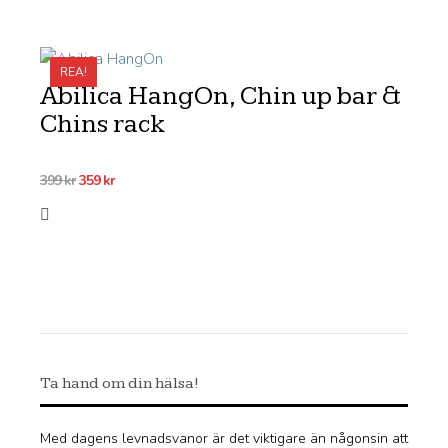
REA!
Abilica HangOn, Chin up bar &
Chins rack
Det
Det
399
kr
359
kr
ursprungliga
nuvarande
priset
priset
var:
är:
399 kr.
359 kr.
Ta hand om din hälsa!
Med dagens levnadsvanor är det viktigare än någonsin att