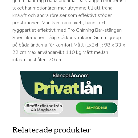
gummihandtag i båda ändarna. Då stången monteras i
taket har motionären mer utrymme till att träna
knälyft och andra rörelser som effektivt stöder
prestationen. Man kan träna axel-, hand- och
ryggpartiet effektivt med Pro Chinning Bar-stången.
Specifikationer: Tålig stålkonstruktion Gummigrepp
på båda ändarna för komfort Mått (LxBxH): 98 x 33 x
22 cm Max användarvikt 110 kg Mått mellan
infästningshålen: 70 cm
Relaterade produkter