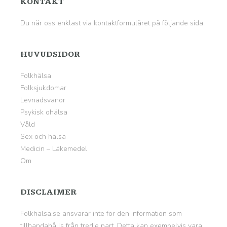
KONTAKT
Du når oss enklast via kontaktformuläret på
följande sida
.
HUVUDSIDOR
Folkhälsa
Folksjukdomar
Levnadsvanor
Psykisk ohälsa
Våld
Sex och hälsa
Medicin – Läkemedel
Om
DISCLAIMER
Folkhälsa.se ansvarar inte för den information som
tillhandahålls från tredje part. Detta kan exempelvis vara