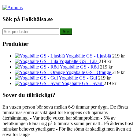
Sök på Folkhälsa.se
Sök
Sök
efter:
Produkter
Yogabälte GS - Ljusblå
219
kr
Yogabälte GS - Lila
219
kr
Yogabälte GS - Röd
219
kr
Yogabälte GS - Orange
219
kr
Yogabälte GS - Gul
219
kr
Yogabälte GS - Svart
219
kr
Sover du tillräckligt?
En vuxen person bör sova mellan 6-9 timmar per dygn. De första
timmarnas sömn är viktigast för kroppens och hjärnans
återhämtning. - Var tredje vuxen har sömnproblem - 5% av
befolkningen klarar sig på 6 timmars sömn per natt - På ålderns höst
minskar behovet ytterligare - För lite sömn är skadligt men även att
sova för länge