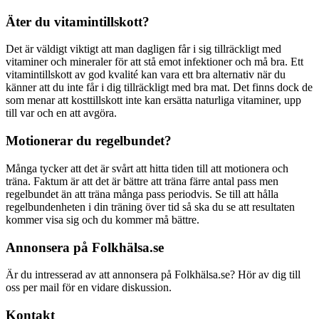
Äter du vitamintillskott?
Det är väldigt viktigt att man dagligen får i sig tillräckligt med
vitaminer och mineraler för att stå emot infektioner och må bra. Ett
vitamintillskott av god kvalité kan vara ett bra alternativ när du
känner att du inte får i dig tillräckligt med bra mat. Det finns dock de
som menar att kosttillskott inte kan ersätta naturliga vitaminer, upp
till var och en att avgöra.
Motionerar du regelbundet?
Många tycker att det är svårt att hitta tiden till att motionera och
träna. Faktum är att det är bättre att träna färre antal pass men
regelbundet än att träna många pass periodvis. Se till att hålla
regelbundenheten i din träning över tid så ska du se att resultaten
kommer visa sig och du kommer må bättre.
Annonsera på Folkhälsa.se
Är du intresserad av att annonsera på Folkhälsa.se? Hör av dig till
oss per mail för en vidare diskussion.
Kontakt