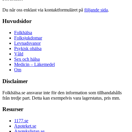
Du når oss enklast via kontaktformuläret på
följande sida
.
Huvudsidor
Folkhälsa
Folksjukdomar
Levnadsvanor
Psykisk ohälsa
Våld
Sex och hälsa
Medicin – Läkemedel
Om
Disclaimer
Folkhälsa.se ansvarar inte för den information som tillhandahålls
från tredje part. Detta kan exempelvis vara lagerstatus, pris mm.
Resurser
1177.se
Apoteket.se
Apotekslistan.se