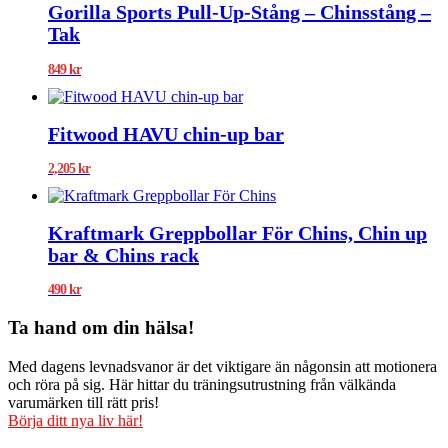
Gorilla Sports Pull-Up-Stång – Chinsstång –
Tak
849
kr
Fitwood HAVU chin-up bar
2,205
kr
Kraftmark Greppbollar För Chins, Chin up
bar & Chins rack
490
kr
Ta hand om din hälsa!
Med dagens levnadsvanor är det viktigare än någonsin att motionera
och röra på sig. Här hittar du träningsutrustning från välkända
varumärken till rätt pris!
Börja ditt nya liv här!