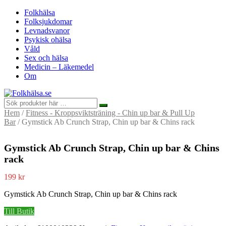
Folkhälsa
Folksjukdomar
Levnadsvanor
Psykisk ohälsa
Våld
Sex och hälsa
Medicin – Läkemedel
Om
Hem
/
Fitness - Kroppsviktsträning - Chin up bar & Pull Up
Bar
/ Gymstick Ab Crunch Strap, Chin up bar & Chins rack
Gymstick Ab Crunch Strap, Chin up bar & Chins
rack
199
kr
Gymstick Ab Crunch Strap, Chin up bar & Chins rack
Till Butik