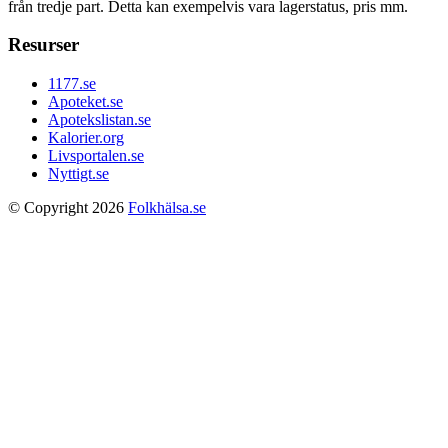
från tredje part. Detta kan exempelvis vara lagerstatus, pris mm.
Resurser
1177.se
Apoteket.se
Apotekslistan.se
Kalorier.org
Livsportalen.se
Nyttigt.se
© Copyright 2026
Folkhälsa.se