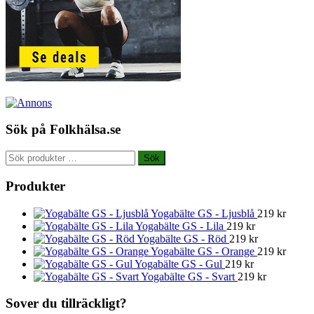
Sök på Folkhälsa.se
Sök
Sök
efter:
Produkter
Yogabälte GS - Ljusblå
219
kr
Yogabälte GS - Lila
219
kr
Yogabälte GS - Röd
219
kr
Yogabälte GS - Orange
219
kr
Yogabälte GS - Gul
219
kr
Yogabälte GS - Svart
219
kr
Sover du tillräckligt?