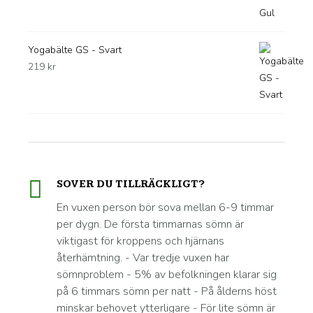
Yogabälte GS - Svart
219
kr
SOVER DU TILLRÄCKLIGT?
En vuxen person bör sova mellan 6-9 timmar
per dygn. De första timmarnas sömn är
viktigast för kroppens och hjärnans
återhämtning. - Var tredje vuxen har
sömnproblem - 5% av befolkningen klarar sig
på 6 timmars sömn per natt - På ålderns höst
minskar behovet ytterligare - För lite sömn är