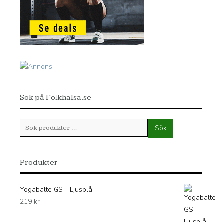
Sök på Folkhälsa.se
Sök
Sök
efter:
Produkter
Yogabälte GS - Ljusblå
219
kr