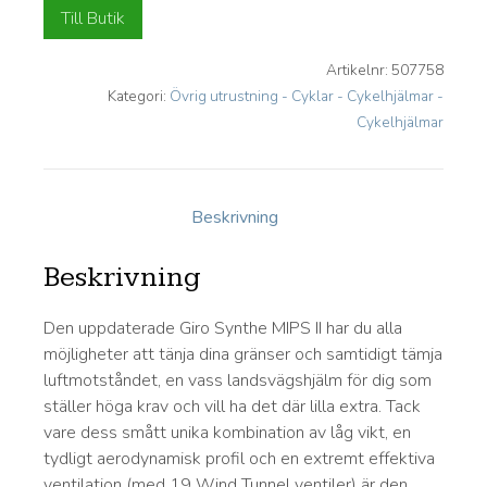
Till Butik
Artikelnr:
507758
Kategori:
Övrig utrustning - Cyklar - Cykelhjälmar -
Cykelhjälmar
Beskrivning
Beskrivning
Den uppdaterade Giro Synthe MIPS II har du alla
möjligheter att tänja dina gränser och samtidigt tämja
luftmotståndet, en vass landsvägshjälm för dig som
ställer höga krav och vill ha det där lilla extra. Tack
vare dess smått unika kombination av låg vikt, en
tydligt aerodynamisk profil och en extremt effektiva
ventilation (med 19 Wind Tunnel ventiler) är den