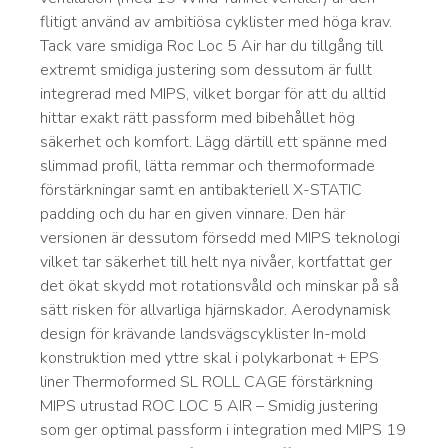
flitigt använd av ambitiösa cyklister med höga krav.
Tack vare smidiga Roc Loc 5 Air har du tillgång till
extremt smidiga justering som dessutom är fullt
integrerad med MIPS, vilket borgar för att du alltid
hittar exakt rätt passform med bibehållet hög
säkerhet och komfort. Lägg därtill ett spänne med
slimmad profil, lätta remmar och thermoformade
förstärkningar samt en antibakteriell X-STATIC
padding och du har en given vinnare. Den här
versionen är dessutom försedd med MIPS teknologi
vilket tar säkerhet till helt nya nivåer, kortfattat ger
det ökat skydd mot rotationsvåld och minskar på så
sätt risken för allvarliga hjärnskador. Aerodynamisk
design för krävande landsvägscyklister In-mold
konstruktion med yttre skal i polykarbonat + EPS
liner Thermoformed SL ROLL CAGE förstärkning
MIPS utrustad ROC LOC 5 AIR – Smidig justering
som ger optimal passform i integration med MIPS 19