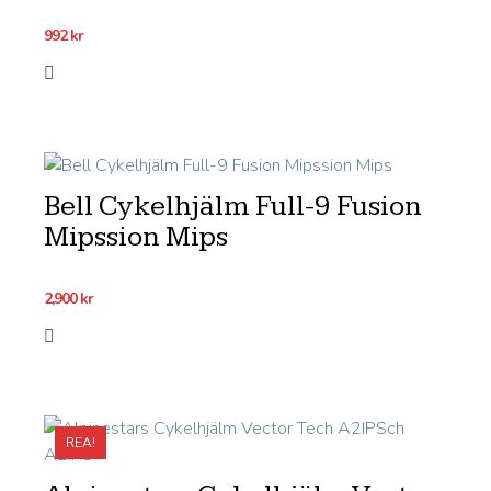
992
kr
Bell Cykelhjälm Full-9 Fusion
Mipssion Mips
2,900
kr
REA!