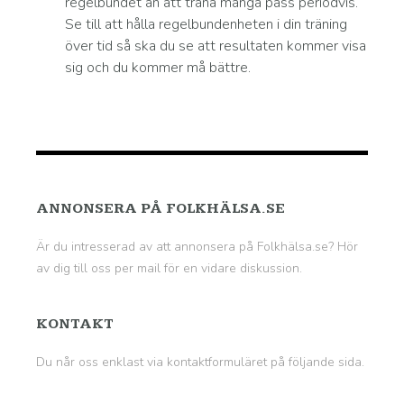
regelbundet än att träna många pass periodvis.
Se till att hålla regelbundenheten i din träning
över tid så ska du se att resultaten kommer visa
sig och du kommer må bättre.
ANNONSERA PÅ FOLKHÄLSA.SE
Är du intresserad av att annonsera på Folkhälsa.se? Hör
av dig till oss per mail för en vidare diskussion.
KONTAKT
Du når oss enklast via kontaktformuläret på
följande sida
.