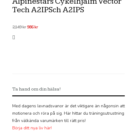
Alpinestars Cykelhjälm Vector
Tech A2IPSch A2IPS
Det
Det
2,149
kr
986
kr
ursprungliga
nuvarande
priset
priset
var:
är:
2,149 kr.
986 kr.
Ta hand om din hälsa!
Med dagens levnadsvanor är det viktigare än någonsin att
motionera och röra på sig. Här hittar du träningsutrustning
från välkända varumärken till rätt pris!
Börja ditt nya liv här!