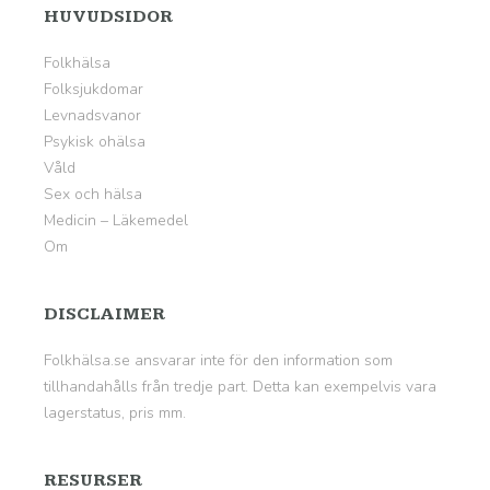
HUVUDSIDOR
Folkhälsa
Folksjukdomar
Levnadsvanor
Psykisk ohälsa
Våld
Sex och hälsa
Medicin – Läkemedel
Om
DISCLAIMER
Folkhälsa.se ansvarar inte för den information som
tillhandahålls från tredje part. Detta kan exempelvis vara
lagerstatus, pris mm.
RESURSER