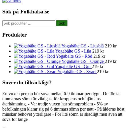
Sök på Folkhälsa.se
Sök
Sök
efter:
Produkter
Yogabälte GS - Ljusblå
219
kr
Yogabälte GS - Lila
219
kr
Yogabälte GS - Röd
219
kr
Yogabälte GS - Orange
219
kr
Yogabälte GS - Gul
219
kr
Yogabälte GS - Svart
219
kr
Sover du tillräckligt?
En vuxen person bör sova mellan 6-9 timmar per dygn. De första
timmarnas sömn är viktigast för kroppens och hjärnans
återhämtning. - Var tredje vuxen har sömnproblem - 5% av
befolkningen klarar sig på 6 timmars sömn per natt - På ålderns höst
minskar behovet ytterligare - För lite sömn är skadligt men även att
sova för länge