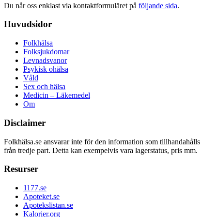
Du når oss enklast via kontaktformuläret på
följande sida
.
Huvudsidor
Folkhälsa
Folksjukdomar
Levnadsvanor
Psykisk ohälsa
Våld
Sex och hälsa
Medicin – Läkemedel
Om
Disclaimer
Folkhälsa.se ansvarar inte för den information som tillhandahålls
från tredje part. Detta kan exempelvis vara lagerstatus, pris mm.
Resurser
1177.se
Apoteket.se
Apotekslistan.se
Kalorier.org