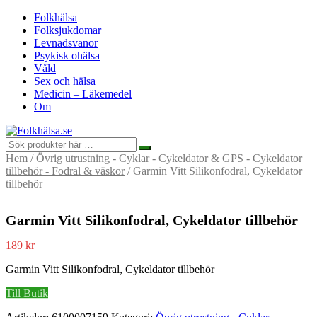
Folkhälsa
Folksjukdomar
Levnadsvanor
Psykisk ohälsa
Våld
Sex och hälsa
Medicin – Läkemedel
Om
Hem
/
Övrig utrustning - Cyklar - Cykeldator & GPS - Cykeldator
tillbehör - Fodral & väskor
/ Garmin Vitt Silikonfodral, Cykeldator
tillbehör
Garmin Vitt Silikonfodral, Cykeldator tillbehör
189
kr
Garmin Vitt Silikonfodral, Cykeldator tillbehör
Till Butik