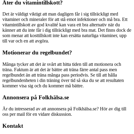
Äter du vitamintillskott?
Det är väldigt viktigt att man dagligen får i sig tillräckligt med
vitaminer och mineraler för att stå emot infektioner och må bra. Ett
vitamintillskott av god kvalité kan vara ett bra alternativ när du
känner att du inte får i dig tillräckligt med bra mat. Det finns dock de
som menar att kosttillskott inte kan ersätta naturliga vitaminer, upp
till var och en att avgöra.
Motionerar du regelbundet?
Många tycker att det är svårt att hitta tiden till att motionera och
träna. Faktum är att det är bättre att träna färre antal pass men
regelbundet än att träna många pass periodvis. Se till att hålla
regelbundenheten i din träning över tid så ska du se att resultaten
kommer visa sig och du kommer må bättre.
Annonsera på Folkhälsa.se
Är du intresserad av att annonsera på Folkhälsa.se? Hör av dig till
oss per mail för en vidare diskussion.
Kontakt