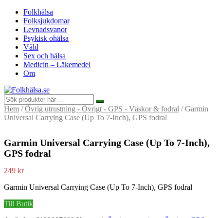
Folkhälsa
Folksjukdomar
Levnadsvanor
Psykisk ohälsa
Våld
Sex och hälsa
Medicin – Läkemedel
Om
Hem
/
Övrig utrustning - Övrigt - GPS - Väskor & fodral
/ Garmin
Universal Carrying Case (Up To 7-Inch), GPS fodral
Garmin Universal Carrying Case (Up To 7-Inch),
GPS fodral
249
kr
Garmin Universal Carrying Case (Up To 7-Inch), GPS fodral
Till Butik