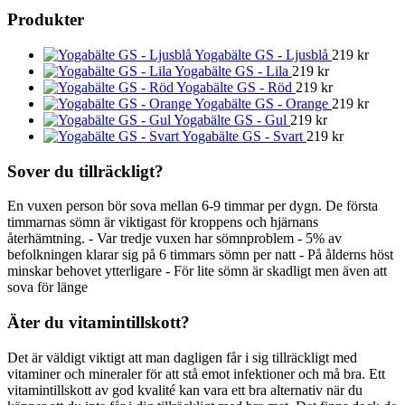
Produkter
Yogabälte GS - Ljusblå
219
kr
Yogabälte GS - Lila
219
kr
Yogabälte GS - Röd
219
kr
Yogabälte GS - Orange
219
kr
Yogabälte GS - Gul
219
kr
Yogabälte GS - Svart
219
kr
Sover du tillräckligt?
En vuxen person bör sova mellan 6-9 timmar per dygn. De första
timmarnas sömn är viktigast för kroppens och hjärnans
återhämtning. - Var tredje vuxen har sömnproblem - 5% av
befolkningen klarar sig på 6 timmars sömn per natt - På ålderns höst
minskar behovet ytterligare - För lite sömn är skadligt men även att
sova för länge
Äter du vitamintillskott?
Det är väldigt viktigt att man dagligen får i sig tillräckligt med
vitaminer och mineraler för att stå emot infektioner och må bra. Ett
vitamintillskott av god kvalité kan vara ett bra alternativ när du