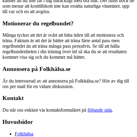
känner att du inte får i dig tillräckligt med bra mat. Det finns dock de
som menar att kosttillskott inte kan ersätta naturliga vitaminer, upp
till var och en att avgöra.
Motionerar du regelbundet?
Många tycker att det är svårt att hitta tiden till att motionera och
träna. Faktum är att det är bättre att träna färre antal pass men
regelbundet än att träna många pass periodvis. Se till att hålla
regelbundenheten i din träning över tid så ska du se att resultaten
kommer visa sig och du kommer må bättre.
Annonsera på Folkhälsa.se
Är du intresserad av att annonsera på Folkhälsa.se? Hör av dig till
oss per mail för en vidare diskussion.
Kontakt
Du når oss enklast via kontaktformuläret på
följande sida
.
Huvudsidor
Folkhälsa