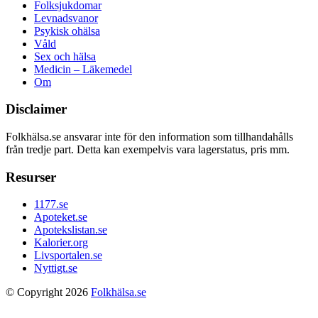
Folksjukdomar
Levnadsvanor
Psykisk ohälsa
Våld
Sex och hälsa
Medicin – Läkemedel
Om
Disclaimer
Folkhälsa.se ansvarar inte för den information som tillhandahålls
från tredje part. Detta kan exempelvis vara lagerstatus, pris mm.
Resurser
1177.se
Apoteket.se
Apotekslistan.se
Kalorier.org
Livsportalen.se
Nyttigt.se
© Copyright 2026
Folkhälsa.se