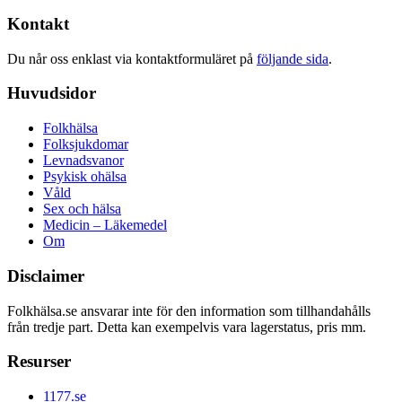
Kontakt
Du når oss enklast via kontaktformuläret på
följande sida
.
Huvudsidor
Folkhälsa
Folksjukdomar
Levnadsvanor
Psykisk ohälsa
Våld
Sex och hälsa
Medicin – Läkemedel
Om
Disclaimer
Folkhälsa.se ansvarar inte för den information som tillhandahålls
från tredje part. Detta kan exempelvis vara lagerstatus, pris mm.
Resurser
1177.se