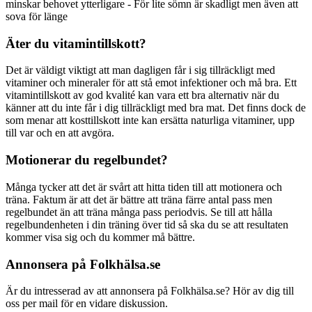
minskar behovet ytterligare - För lite sömn är skadligt men även att
sova för länge
Äter du vitamintillskott?
Det är väldigt viktigt att man dagligen får i sig tillräckligt med
vitaminer och mineraler för att stå emot infektioner och må bra. Ett
vitamintillskott av god kvalité kan vara ett bra alternativ när du
känner att du inte får i dig tillräckligt med bra mat. Det finns dock de
som menar att kosttillskott inte kan ersätta naturliga vitaminer, upp
till var och en att avgöra.
Motionerar du regelbundet?
Många tycker att det är svårt att hitta tiden till att motionera och
träna. Faktum är att det är bättre att träna färre antal pass men
regelbundet än att träna många pass periodvis. Se till att hålla
regelbundenheten i din träning över tid så ska du se att resultaten
kommer visa sig och du kommer må bättre.
Annonsera på Folkhälsa.se
Är du intresserad av att annonsera på Folkhälsa.se? Hör av dig till
oss per mail för en vidare diskussion.