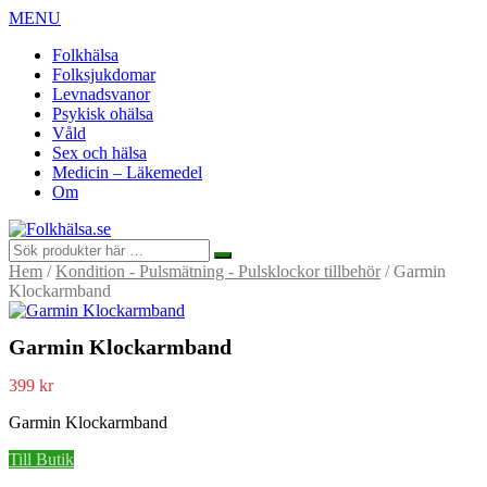
MENU
Folkhälsa
Folksjukdomar
Levnadsvanor
Psykisk ohälsa
Våld
Sex och hälsa
Medicin – Läkemedel
Om
Hem
/
Kondition - Pulsmätning - Pulsklockor tillbehör
/ Garmin
Klockarmband
Garmin Klockarmband
399
kr
Garmin Klockarmband
Till Butik