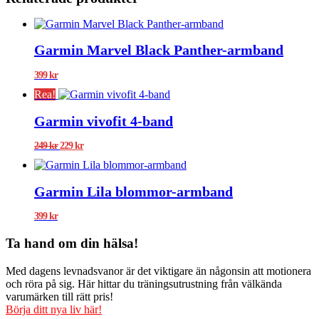
Garmin Marvel Black Panther-armband
399
kr
Rea!
Garmin vivofit 4-band
Det
Det
249
kr
229
kr
ursprungliga
nuvarande
priset
priset
var:
är:
Garmin Lila blommor-armband
249 kr.
229 kr.
399
kr
Ta hand om din hälsa!
Med dagens levnadsvanor är det viktigare än någonsin att motionera
och röra på sig. Här hittar du träningsutrustning från välkända
varumärken till rätt pris!
Börja ditt nya liv här!