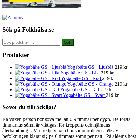
Sök på Folkhälsa.se
Sök
Sök
efter:
Produkter
Yogabälte GS - Ljusblå
219
kr
Yogabälte GS - Lila
219
kr
Yogabälte GS - Röd
219
kr
Yogabälte GS - Orange
219
kr
Yogabälte GS - Gul
219
kr
Yogabälte GS - Svart
219
kr
Sover du tillräckligt?
En vuxen person bör sova mellan 6-9 timmar per dygn. De första
timmarnas sömn är viktigast för kroppens och hjärnans
återhämtning. - Var tredje vuxen har sömnproblem - 5% av
befolkningen klarar sig på 6 timmars sömn per natt - På ålderns höst