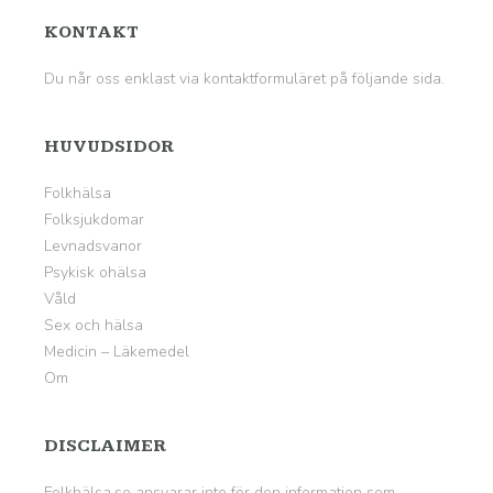
KONTAKT
Du når oss enklast via kontaktformuläret på
följande sida
.
HUVUDSIDOR
Folkhälsa
Folksjukdomar
Levnadsvanor
Psykisk ohälsa
Våld
Sex och hälsa
Medicin – Läkemedel
Om
DISCLAIMER
Folkhälsa.se ansvarar inte för den information som