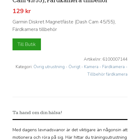
Cam 45/55), Färdkamera tillbehör
129
kr
Garmin Diskret Magnetfäste (Dash Cam 45/55),
Färdkamera tillbehör
Till Butik
Artikelnr:
6100007144
Kategori:
Övrig utrustning - Övrigt - Kamera - Färdkamera -
Tillbehör färdkamera
Ta hand om din hälsa!
Med dagens levnadsvanor är det viktigare än någonsin att
motionera och röra på sig. Här hittar du träningsutrustning