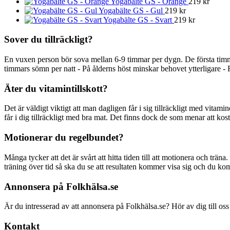
Yogabälte GS - Orange
219
kr
Yogabälte GS - Gul
219
kr
Yogabälte GS - Svart
219
kr
Sover du tillräckligt?
En vuxen person bör sova mellan 6-9 timmar per dygn. De första timm
timmars sömn per natt - På ålderns höst minskar behovet ytterligare - 
Äter du vitamintillskott?
Det är väldigt viktigt att man dagligen får i sig tillräckligt med vitami
får i dig tillräckligt med bra mat. Det finns dock de som menar att kostti
Motionerar du regelbundet?
Många tycker att det är svårt att hitta tiden till att motionera och träna
träning över tid så ska du se att resultaten kommer visa sig och du ko
Annonsera på Folkhälsa.se
Är du intresserad av att annonsera på Folkhälsa.se? Hör av dig till oss
Kontakt