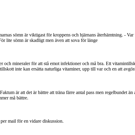
arnas sömn är viktigast för kroppens och hjärnans återhämtning. - Var
För lite sömn är skadligt men även att sova för länge
ner och mineraler för att stå emot infektioner och må bra. Ett vitamintills
llskott inte kan ersätta naturliga vitaminer, upp till var och en att avgör
. Faktum är att det är bättre att träna färre antal pass men regelbundet än
mmer må bättre.
 per mail för en vidare diskussion.