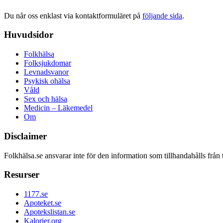
Du når oss enklast via kontaktformuläret på
följande sida
.
Huvudsidor
Folkhälsa
Folksjukdomar
Levnadsvanor
Psykisk ohälsa
Våld
Sex och hälsa
Medicin – Läkemedel
Om
Disclaimer
Folkhälsa.se ansvarar inte för den information som tillhandahålls från 
Resurser
1177.se
Apoteket.se
Apotekslistan.se
Kalorier.org