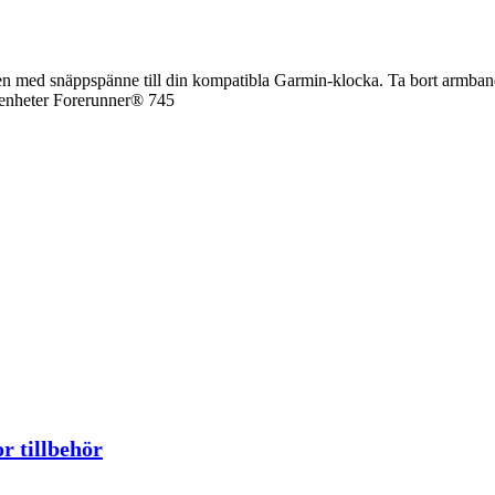
en med snäppspänne till din kompatibla Garmin-klocka. Ta bort armbande
a enheter Forerunner® 745
 tillbehör