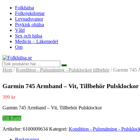
Folkhälsa
Folksjukdomar
Levnadsvanor
Psykisk ohälsa
Våld
Sex och hälsa
Medicin – Läkemedel
Om
Hem
/
Kondition - Pulsmätning - Pulsklockor tillbehör
/ Garmin 745 A
Garmin 745 Armband – Vit, Tillbehör Pulsklockor
399
kr
Garmin 745 Armband – Vit, Tillbehör Pulsklockor
Till Butik
Artikelnr:
6100009634
Kategori:
Kondition - Pulsmätning - Pulsklock
Beskrivning