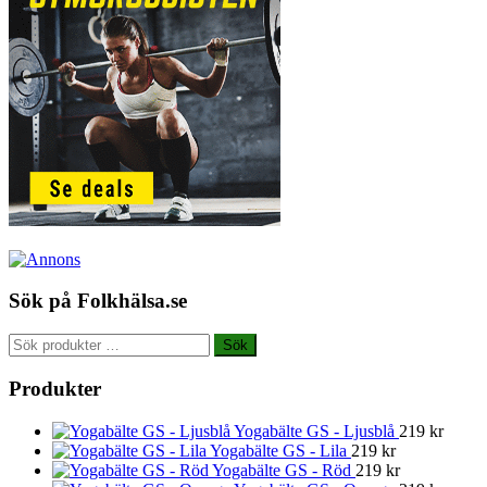
Sök på Folkhälsa.se
Sök
Sök
efter:
Produkter
Yogabälte GS - Ljusblå
219
kr
Yogabälte GS - Lila
219
kr
Yogabälte GS - Röd
219
kr