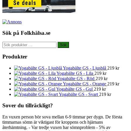
Sök på Folkhälsa.se
Sök
Sök
efter:
Produkter
Yogabälte GS - Ljusblå
219
kr
Yogabälte GS - Lila
219
kr
Yogabälte GS - Röd
219
kr
Yogabälte GS - Orange
219
kr
Yogabälte GS - Gul
219
kr
Yogabälte GS - Svart
219
kr
Sover du tillräckligt?
En vuxen person bör sova mellan 6-9 timmar per dygn. De första
timmarnas sömn är viktigast för kroppens och hjärnans
återhämtning. - Var tredje vuxen har sömnproblem - 5% av