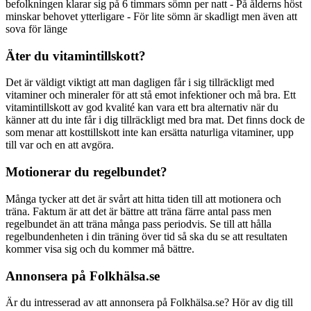
befolkningen klarar sig på 6 timmars sömn per natt - På ålderns höst
minskar behovet ytterligare - För lite sömn är skadligt men även att
sova för länge
Äter du vitamintillskott?
Det är väldigt viktigt att man dagligen får i sig tillräckligt med
vitaminer och mineraler för att stå emot infektioner och må bra. Ett
vitamintillskott av god kvalité kan vara ett bra alternativ när du
känner att du inte får i dig tillräckligt med bra mat. Det finns dock de
som menar att kosttillskott inte kan ersätta naturliga vitaminer, upp
till var och en att avgöra.
Motionerar du regelbundet?
Många tycker att det är svårt att hitta tiden till att motionera och
träna. Faktum är att det är bättre att träna färre antal pass men
regelbundet än att träna många pass periodvis. Se till att hålla
regelbundenheten i din träning över tid så ska du se att resultaten
kommer visa sig och du kommer må bättre.
Annonsera på Folkhälsa.se
Är du intresserad av att annonsera på Folkhälsa.se? Hör av dig till