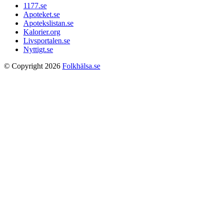
1177.se
Apoteket.se
Apotekslistan.se
Kalorier.org
Livsportalen.se
Nyttigt.se
© Copyright 2026
Folkhälsa.se