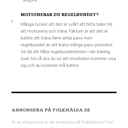
avgöra.
MOTIONERAR DU REGELBUNDET?
Många tycker att det är svårt att hitta tiden till
att motionera och träna. Faktum är att det är
bättre att träna färre antal pass men
regelbundet än att träna många pass periodvis.
Se till att hålla regelbundenheten i din träning
över tid så ska du se att resultaten kommer visa
sig och du kommer må bättre.
ANNONSERA PÅ FOLKHÄLSA.SE
Är du intresserad av att annonsera på Folkhälsa.se? Hör