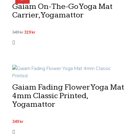
Gaiam On-The-Go Yoga Mat
Carrier, Yogamattor
Det
Det
349
kr
319
kr
ursprungliga
nuvarande
priset
priset
var:
är:
349 kr.
319 kr.
Gaiam Fading Flower Yoga Mat
4mm Classic Printed,
Yogamattor
349
kr