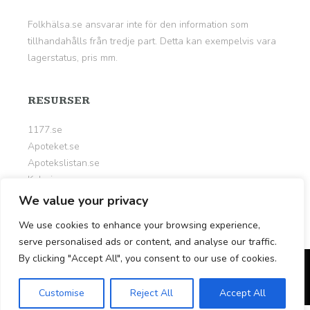
Folkhälsa.se ansvarar inte för den information som
tillhandahålls från tredje part. Detta kan exempelvis vara
lagerstatus, pris mm.
RESURSER
1177.se
Apoteket.se
Apotekslistan.se
Kalorier.org
Livsportalen.se
We value your privacy
Nyttigt.se
We use cookies to enhance your browsing experience,
serve personalised ads or content, and analyse our traffic.
By clicking "Accept All", you consent to our use of cookies.
© Copyright 2026
Folkhälsa.se
Customise
Reject All
Accept All