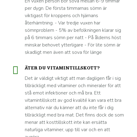
En vuxen person bör sova mellan 6-9 timmar
per dygn. De första timmarnas sömn är
viktigast för kroppens och hjärnans
återhämtning. - Var tredje vuxen har
sömnproblem - 5% av befolkningen klarar sig
på 6 timmars sömn per natt - På ålderns höst
minskar behovet ytterligare - För lite sömn är
skadligt men även att sova för länge
ÄTER DU VITAMINTILLSKOTT?
Det är väldigt viktigt att man dagligen får i sig
tillräckligt med vitaminer och mineraler för att
stå emot infektioner och må bra. Ett
vitamintillskott av god kvalité kan vara ett bra
alternativ när du känner att du inte får i dig
tillräckligt med bra mat. Det finns dock de som
menar att kosttillskott inte kan ersätta
naturliga vitaminer, upp till var och en att