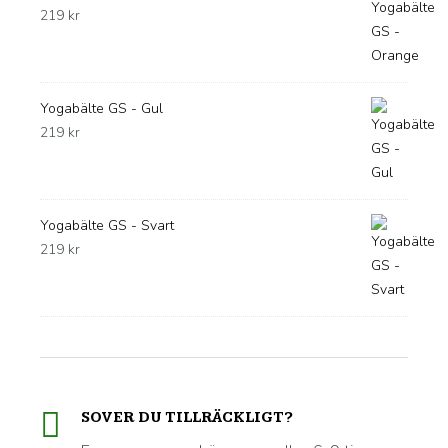
219
kr
Yogabälte GS - Gul
219
kr
Yogabälte GS - Svart
219
kr
SOVER DU TILLRÄCKLIGT?