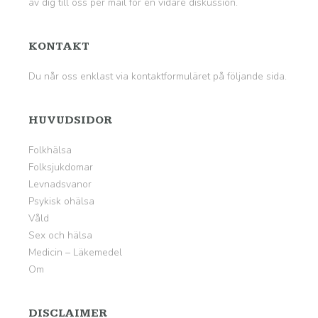
av dig till oss per mail för en vidare diskussion.
KONTAKT
Du når oss enklast via kontaktformuläret på
följande sida
.
HUVUDSIDOR
Folkhälsa
Folksjukdomar
Levnadsvanor
Psykisk ohälsa
Våld
Sex och hälsa
Medicin – Läkemedel
Om
DISCLAIMER