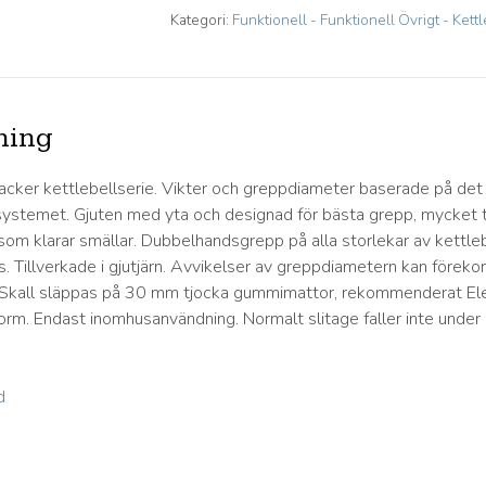
Kategori:
Funktionell - Funktionell Övrigt - Kett
ning
vacker kettlebellserie. Vikter och greppdiameter baserade på det
lsystemet. Gjuten med yta och designad för bästa grepp, mycket t
som klarar smällar. Dubbelhandsgrepp på alla storlekar av kettleb
as. Tillverkade i gjutjärn. Avvikelser av greppdiametern kan förek
r Skall släppas på 30 mm tjocka gummimattor, rekommenderat El
form. Endast inomhusanvändning. Normalt slitage faller inte under