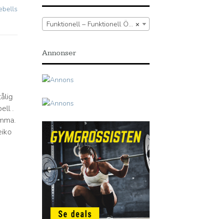
lebells
Funktionell – Funktionell Övrigt – Kettlebells
×
Annonser
ålig
ell .
omma.
eiko