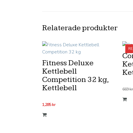
Relaterade produkter
RE
Co
Fitness Deluxe
Ket
Kettlebell
Ket
Competition 32 kg,
Kettlebell
669
kr
1,285
kr