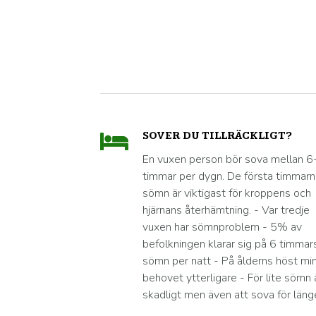
SOVER DU TILLRÄCKLIGT?
En vuxen person bör sova mellan 6
timmar per dygn. De första timmar
sömn är viktigast för kroppens och
hjärnans återhämtning. - Var tredje
vuxen har sömnproblem - 5% av
befolkningen klarar sig på 6 timmar
sömn per natt - På ålderns höst mi
behovet ytterligare - För lite sömn 
skadligt men även att sova för läng