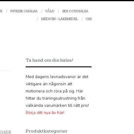
OR
PSYKISK OHÄLSA
VÅLD
SEX OCH HÄLSA
MEDICIN – LÄKEMEDEL
OM
Ta hand om din hälsa!
Med dagens levnadsvanor är det
viktigare än någonsin att
motionera och röra på sig. Här
hittar du träningsutrustning från
välkända varumärken till rätt pris!
Börja ditt nya liv här!
Produktkategorier
01658