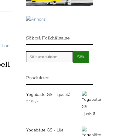
Sök på Folkhälsa.se
Sök
Sök
efter:
ell
Produkter
Yogabälte GS - Ljusblå
219
kr
Yogabälte GS - Lila