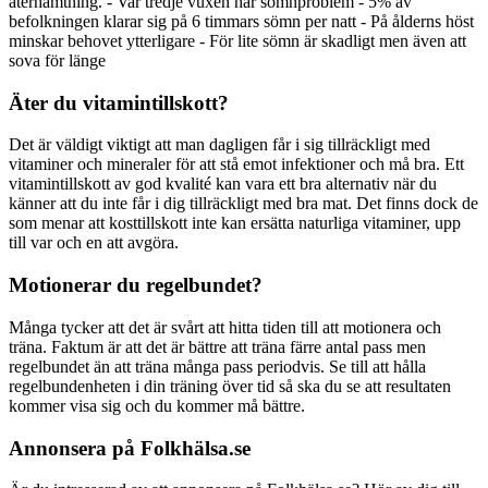
återhämtning. - Var tredje vuxen har sömnproblem - 5% av
befolkningen klarar sig på 6 timmars sömn per natt - På ålderns höst
minskar behovet ytterligare - För lite sömn är skadligt men även att
sova för länge
Äter du vitamintillskott?
Det är väldigt viktigt att man dagligen får i sig tillräckligt med
vitaminer och mineraler för att stå emot infektioner och må bra. Ett
vitamintillskott av god kvalité kan vara ett bra alternativ när du
känner att du inte får i dig tillräckligt med bra mat. Det finns dock de
som menar att kosttillskott inte kan ersätta naturliga vitaminer, upp
till var och en att avgöra.
Motionerar du regelbundet?
Många tycker att det är svårt att hitta tiden till att motionera och
träna. Faktum är att det är bättre att träna färre antal pass men
regelbundet än att träna många pass periodvis. Se till att hålla
regelbundenheten i din träning över tid så ska du se att resultaten
kommer visa sig och du kommer må bättre.
Annonsera på Folkhälsa.se