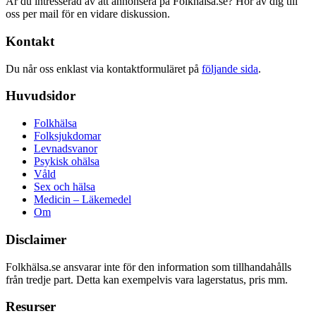
Är du intresserad av att annonsera på Folkhälsa.se? Hör av dig till
oss per mail för en vidare diskussion.
Kontakt
Du når oss enklast via kontaktformuläret på
följande sida
.
Huvudsidor
Folkhälsa
Folksjukdomar
Levnadsvanor
Psykisk ohälsa
Våld
Sex och hälsa
Medicin – Läkemedel
Om
Disclaimer
Folkhälsa.se ansvarar inte för den information som tillhandahålls
från tredje part. Detta kan exempelvis vara lagerstatus, pris mm.
Resurser