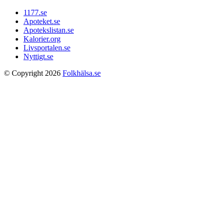
1177.se
Apoteket.se
Apotekslistan.se
Kalorier.org
Livsportalen.se
Nyttigt.se
© Copyright 2026
Folkhälsa.se