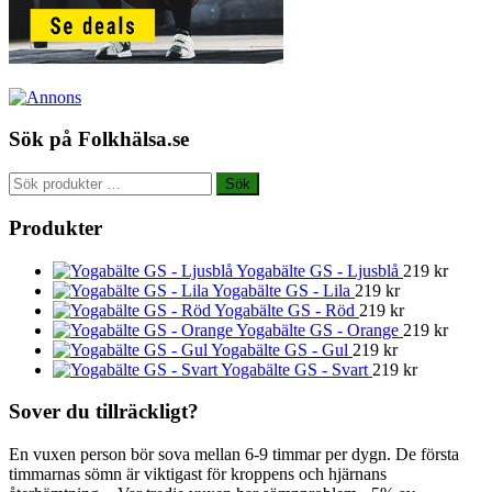
Sök på Folkhälsa.se
Sök
Sök
efter:
Produkter
Yogabälte GS - Ljusblå
219
kr
Yogabälte GS - Lila
219
kr
Yogabälte GS - Röd
219
kr
Yogabälte GS - Orange
219
kr
Yogabälte GS - Gul
219
kr
Yogabälte GS - Svart
219
kr
Sover du tillräckligt?
En vuxen person bör sova mellan 6-9 timmar per dygn. De första
timmarnas sömn är viktigast för kroppens och hjärnans