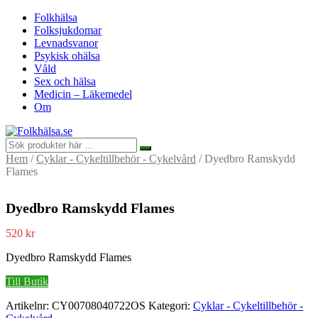
Folkhälsa
Folksjukdomar
Levnadsvanor
Psykisk ohälsa
Våld
Sex och hälsa
Medicin – Läkemedel
Om
Hem
/
Cyklar - Cykeltillbehör - Cykelvård
/ Dyedbro Ramskydd
Flames
Dyedbro Ramskydd Flames
520
kr
Dyedbro Ramskydd Flames
Till Butik
Artikelnr:
CY00708040722OS
Kategori:
Cyklar - Cykeltillbehör -