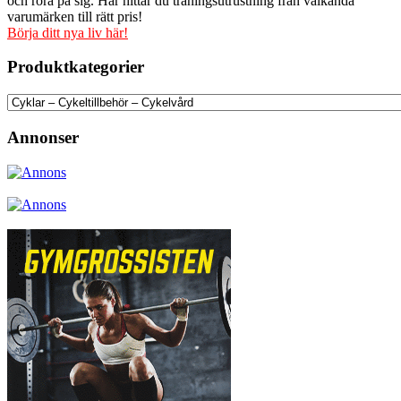
och röra på sig. Här hittar du träningsutrustning från välkända
varumärken till rätt pris!
Börja ditt nya liv här!
Produktkategorier
Annonser