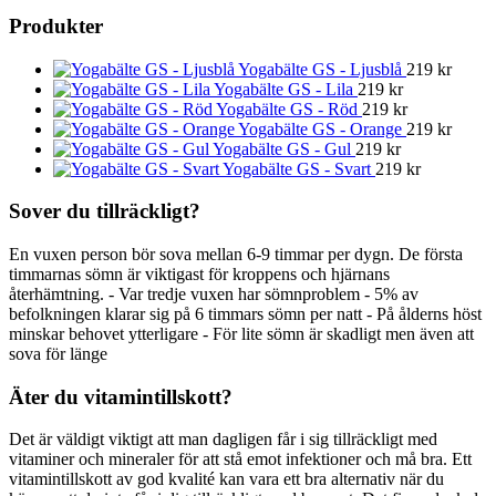
Produkter
Yogabälte GS - Ljusblå
219
kr
Yogabälte GS - Lila
219
kr
Yogabälte GS - Röd
219
kr
Yogabälte GS - Orange
219
kr
Yogabälte GS - Gul
219
kr
Yogabälte GS - Svart
219
kr
Sover du tillräckligt?
En vuxen person bör sova mellan 6-9 timmar per dygn. De första
timmarnas sömn är viktigast för kroppens och hjärnans
återhämtning. - Var tredje vuxen har sömnproblem - 5% av
befolkningen klarar sig på 6 timmars sömn per natt - På ålderns höst
minskar behovet ytterligare - För lite sömn är skadligt men även att
sova för länge
Äter du vitamintillskott?
Det är väldigt viktigt att man dagligen får i sig tillräckligt med
vitaminer och mineraler för att stå emot infektioner och må bra. Ett
vitamintillskott av god kvalité kan vara ett bra alternativ när du