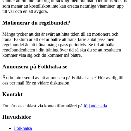
känner att du inte får i dig tillräckligt med bra mat. Det finns dock de
som menar att kosttillskott inte kan ersätta naturliga vitaminer, upp
till var och en att avgöra.
Motionerar du regelbundet?
Många tycker att det är svårt att hitta tiden till att motionera och
träna. Faktum är att det är bättre att träna färre antal pass men
regelbundet än att träna många pass periodvis. Se till att hålla
regelbundenheten i din träning över tid så ska du se att resultaten
kommer visa sig och du kommer må bättre.
Annonsera på Folkhälsa.se
Är du intresserad av att annonsera på Folkhälsa.se? Hör av dig till
oss per mail för en vidare diskussion.
Kontakt
Du når oss enklast via kontaktformuläret på
följande sida
.
Huvudsidor
Folkhälsa