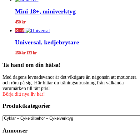
priset
priset
var:
är:
Mini 18+, miniverktyg
159 kr.
10 kr.
450
kr
Rea!
Universal, kedjebrytare
Det
Det
150
kr
133
kr
ursprungliga
nuvarande
priset
priset
Ta hand om din hälsa!
var:
är:
150 kr.
133 kr.
Med dagens levnadsvanor är det viktigare än någonsin att motionera
och röra på sig. Här hittar du träningsutrustning från välkända
varumärken till rätt pris!
Börja ditt nya liv här!
Produktkategorier
Annonser