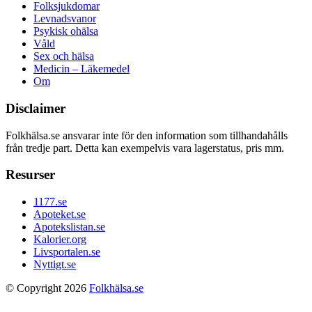
Folksjukdomar
Levnadsvanor
Psykisk ohälsa
Våld
Sex och hälsa
Medicin – Läkemedel
Om
Disclaimer
Folkhälsa.se ansvarar inte för den information som tillhandahålls
från tredje part. Detta kan exempelvis vara lagerstatus, pris mm.
Resurser
1177.se
Apoteket.se
Apotekslistan.se
Kalorier.org
Livsportalen.se
Nyttigt.se
© Copyright 2026
Folkhälsa.se