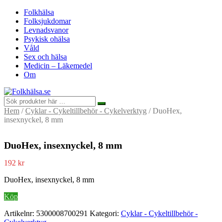
Folkhälsa
Folksjukdomar
Levnadsvanor
Psykisk ohälsa
Våld
Sex och hälsa
Medicin – Läkemedel
Om
Hem
/
Cyklar - Cykeltillbehör - Cykelverktyg
/ DuoHex,
insexnyckel, 8 mm
DuoHex, insexnyckel, 8 mm
192
kr
DuoHex, insexnyckel, 8 mm
Köp
Artikelnr:
5300008700291
Kategori:
Cyklar - Cykeltillbehör -