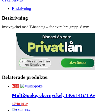
Cykelverktyg
Beskrivning
Beskrivning
Insexnyckel med T-handtag – för extra bra grepp. 8 mm
Relaterade produkter
Rea!
MultiSpoke, ekernyckel, 13G/14G/15G
Det
Det
159
kr
10
kr
ursprungliga
nuvarande