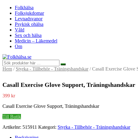
Folkhälsa
Folksjukdomar
Levnadsvanor
Psykisk ohälsa
Våld
Sex och hälsa
Medicin – Läkemedel
Om
Hem
/
Styrka - Tillbehör - Träningshandskar
/ Casall Exercise Glove 
Casall Exercise Glove Support, Träningshandskar
399
kr
Casall Exercise Glove Support, Träningshandskar
Till Butik
Artikelnr:
515911
Kategori:
Styrka - Tillbehör - Träningshandskar
Beskrivning