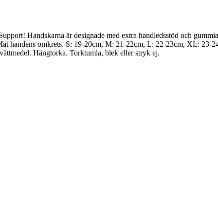
Support! Handskarna är designade med extra handledsstöd och gummiakti
d. Mät handens omkrets. S: 19-20cm, M: 21-22cm, L: 22-23cm, XL: 23-
vättmedel. Hängtorka. Torktumla, blek eller stryk ej.