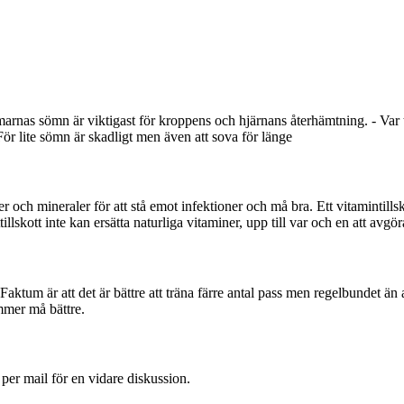
arnas sömn är viktigast för kroppens och hjärnans återhämtning. - Var
För lite sömn är skadligt men även att sova för länge
ner och mineraler för att stå emot infektioner och må bra. Ett vitamintills
llskott inte kan ersätta naturliga vitaminer, upp till var och en att avgör
. Faktum är att det är bättre att träna färre antal pass men regelbundet än
mmer må bättre.
 per mail för en vidare diskussion.