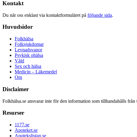
Kontakt
Du når oss enklast via kontaktformuläret på
följande sida
.
Huvudsidor
Folkhälsa
Folksjukdomar
Levnadsvanor
Psykisk ohälsa
Våld
Sex och hälsa
Medicin – Läkemedel
Om
Disclaimer
Folkhälsa.se ansvarar inte för den information som tillhandahålls från 
Resurser
1177.se
Apoteket.se
Apotekslistan.se