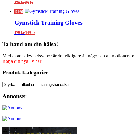
Det
Det
179
kr
89
kr
ursprungliga
nuvarande
Rea!
priset
priset
var:
är:
Gymstick Training Gloves
179 kr.
89 kr.
Det
Det
179
kr
149
kr
ursprungliga
nuvarande
priset
priset
Ta hand om din hälsa!
var:
är:
179 kr.
149 kr.
Med dagens levnadsvanor är det viktigare än någonsin att motionera och
Börja ditt nya liv här!
Produktkategorier
Annonser