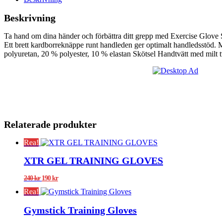
Beskrivning
Ta hand om dina händer och förbättra ditt grepp med Exercise Glove 
Ett brett kardborreknäppe runt handleden ger optimalt handledsstö
polyuretan, 20 % polyester, 10 % elastan Skötsel Handtvätt med milt t
Relaterade produkter
Rea!
XTR GEL TRAINING GLOVES
Det
Det
240
kr
190
kr
ursprungliga
nuvarande
Rea!
priset
priset
var:
är:
Gymstick Training Gloves
240 kr.
190 kr.