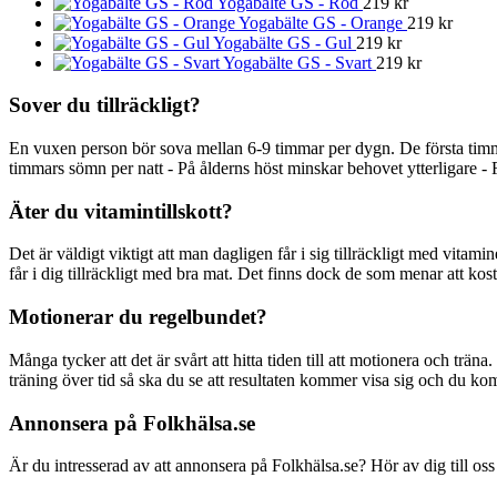
Yogabälte GS - Röd
219
kr
Yogabälte GS - Orange
219
kr
Yogabälte GS - Gul
219
kr
Yogabälte GS - Svart
219
kr
Sover du tillräckligt?
En vuxen person bör sova mellan 6-9 timmar per dygn. De första timm
timmars sömn per natt - På ålderns höst minskar behovet ytterligare - 
Äter du vitamintillskott?
Det är väldigt viktigt att man dagligen får i sig tillräckligt med vitami
får i dig tillräckligt med bra mat. Det finns dock de som menar att kostti
Motionerar du regelbundet?
Många tycker att det är svårt att hitta tiden till att motionera och träna
träning över tid så ska du se att resultaten kommer visa sig och du ko
Annonsera på Folkhälsa.se
Är du intresserad av att annonsera på Folkhälsa.se? Hör av dig till oss