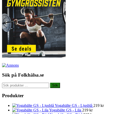
Sök på Folkhälsa.se
Sök
Sök
efter:
Produkter
Yogabälte GS - Ljusblå
219
kr
Yogabälte GS - Lila
219
kr