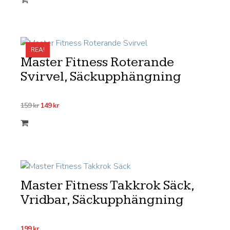
REA!
Master Fitness Roterande
Svirvel, Säckupphängning
Det
Det
159
kr
149
kr
ursprungliga
nuvarande
priset
priset
var:
är:
159 kr.
149 kr.
Master Fitness Takkrok Säck,
Vridbar, Säckupphängning
199
kr