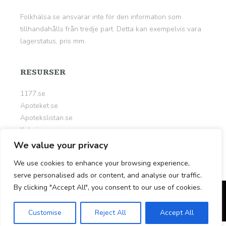
Folkhälsa.se ansvarar inte för den information som
tillhandahålls från tredje part. Detta kan exempelvis vara
lagerstatus, pris mm.
RESURSER
1177.se
Apoteket.se
Apotekslistan.se
Kalorier.org
Livsportalen.se
We value your privacy
Nyttigt.se
We use cookies to enhance your browsing experience,
serve personalised ads or content, and analyse our traffic.
By clicking "Accept All", you consent to our use of cookies.
© Copyright 2026
Folkhälsa.se
Customise
Reject All
Accept All