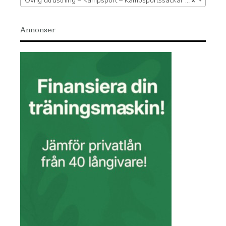
Övrig utrustning – Kampsport – Kampsportssäckar – Upphängning
×
Annonser