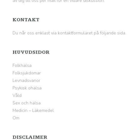
av dig till oss per mail för en vidare diskussion.
KONTAKT
Du når oss enklast via kontaktformuläret på
följande sida
.
HUVUDSIDOR
Folkhälsa
Folksjukdomar
Levnadsvanor
Psykisk ohälsa
Våld
Sex och hälsa
Medicin – Läkemedel
Om
DISCLAIMER