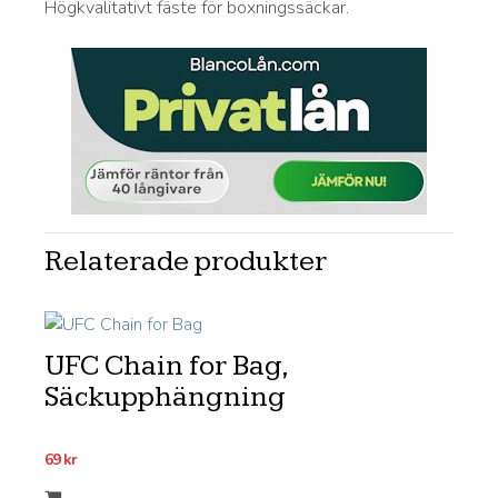
Högkvalitativt fäste för boxningssäckar.
Relaterade produkter
UFC Chain for Bag,
Säckupphängning
69
kr