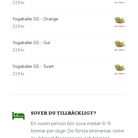
219
kr
Yogabälte GS - Orange
219
kr
Yogabälte GS - Gul
219
kr
Yogabälte GS - Svart
219
kr
SOVER DU TILLRÄCKLIGT?
En vuxen person bör sova mellan 6-9
timmar per dygn. De första timmarnas sömn