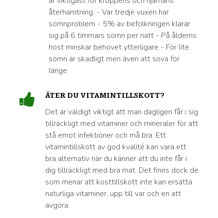
är viktigast för kroppens och hjärnans
återhämtning. - Var tredje vuxen har
sömnproblem - 5% av befolkningen klarar
sig på 6 timmars sömn per natt - På ålderns
höst minskar behovet ytterligare - För lite
sömn är skadligt men även att sova för
länge
ÄTER DU VITAMINTILLSKOTT?
Det är väldigt viktigt att man dagligen får i sig
tillräckligt med vitaminer och mineraler för att
stå emot infektioner och må bra. Ett
vitamintillskott av god kvalité kan vara ett
bra alternativ när du känner att du inte får i
dig tillräckligt med bra mat. Det finns dock de
som menar att kosttillskott inte kan ersätta
naturliga vitaminer, upp till var och en att
avgöra.