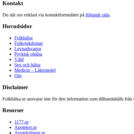
Kontakt
Du når oss enklast via kontaktformuläret på
följande sida
.
Huvudsidor
Folkhälsa
Folksjukdomar
Levnadsvanor
Psykisk ohälsa
Våld
Sex och hälsa
Medicin – Läkemedel
Om
Disclaimer
Folkhälsa.se ansvarar inte för den information som tillhandahålls från 
Resurser
1177.se
Apoteket.se
Apotekslistan.se