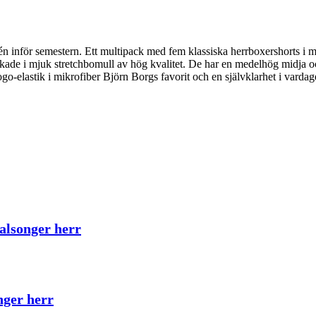
n inför semestern. Ett multipack med fem klassiska herrboxershorts i 
rkade i mjuk stretchbomull av hög kvalitet. De har en medelhög midja oc
o-elastik i mikrofiber Björn Borgs favorit och en självklarhet i vard
alsonger herr
nger herr