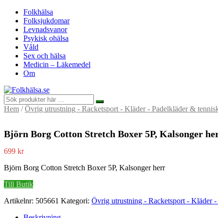
Folkhälsa
Folksjukdomar
Levnadsvanor
Psykisk ohälsa
Våld
Sex och hälsa
Medicin – Läkemedel
Om
Hem
/
Övrig utrustning - Racketsport - Kläder - Padelkläder & tennisk
Björn Borg Cotton Stretch Boxer 5P, Kalsonger he
699
kr
Björn Borg Cotton Stretch Boxer 5P, Kalsonger herr
Till Butik
Artikelnr:
505661
Kategori:
Övrig utrustning - Racketsport - Kläder -
Beskrivning