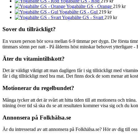
Yogabälte GS - Röd
219
kr
Yogabälte GS - Orange
219
kr
Yogabälte GS - Gul
219
kr
Yogabälte GS - Svart
219
kr
Sover du tillräckligt?
En vuxen person bör sova mellan 6-9 timmar per dygn. De första timm
timmars sömn per natt - På ålderns höst minskar behovet ytterligare - 
Äter du vitamintillskott?
Det är väldigt viktigt att man dagligen får i sig tillräckligt med vitami
får i dig tillräckligt med bra mat. Det finns dock de som menar att kostti
Motionerar du regelbundet?
Många tycker att det är svårt att hitta tiden till att motionera och träna
träning över tid så ska du se att resultaten kommer visa sig och du ko
Annonsera på Folkhälsa.se
Är du intresserad av att annonsera på Folkhälsa.se? Hör av dig till oss