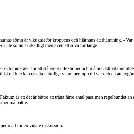
arnas sömn är viktigast för kroppens och hjärnans återhämtning. - Var
För lite sömn är skadligt men även att sova för länge
ner och mineraler för att stå emot infektioner och må bra. Ett vitamintills
llskott inte kan ersätta naturliga vitaminer, upp till var och en att avgör
. Faktum är att det är bättre att träna färre antal pass men regelbundet än
mmer må bättre.
 per mail för en vidare diskussion.