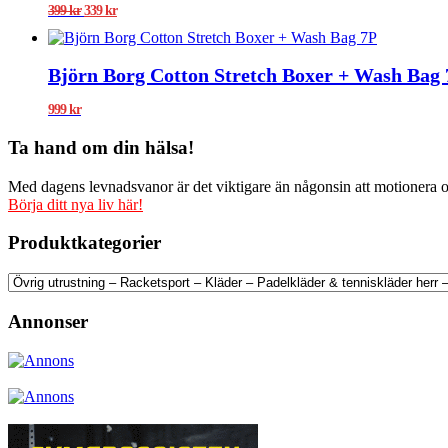
Det
Det
399
kr
339
kr
ursprungliga
nuvarande
priset
priset
var:
är:
Björn Borg Cotton Stretch Boxer + Wash Bag 
399 kr.
339 kr.
999
kr
Ta hand om din hälsa!
Med dagens levnadsvanor är det viktigare än någonsin att motionera och
Börja ditt nya liv här!
Produktkategorier
Annonser