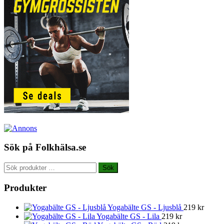
Sök på Folkhälsa.se
Sök
Sök
efter:
Produkter
Yogabälte GS - Ljusblå
219
kr
Yogabälte GS - Lila
219
kr