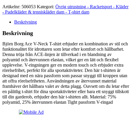
Artikelnr:
506053
Kategori:
Övrig utrustning - Racketsport - Kläder
- Padelkläder & tenniskläder dam - T-shirt dam
Beskrivning
Beskrivning
Björn Borg Ace V-Neck T-shirt erbjuder en kombination av stil och
funktionalitet för idrottaren som letar efter komfort och hållbarhet.
Denna tröja från ACE-linjen är tillverkad i en blandning av
polyamid och återvunnen elastan, vilket ger en lätt och flexibel
upplevelse. V-ringningen ger en modern touch och erbjuder extra
rörelsefrihet, perfekt för alla sportaktiviteter. Den här t-shirten är
designad med en nära passform som passar snyggt till kroppen utan
att offra rörelsefriheten. Användningen av återvunnet material
framhäver det hållbara valet av detta plagg. Oavsett om du letar efter
en pålitlig t-shirt för dina sportaktiviteter eller bara ett snyggt tillskott
till din garderob, erbjuder den här t-shirten allt. Material: 75%
polyamid, 25% återvunnen elastan Tight passform V-ringad