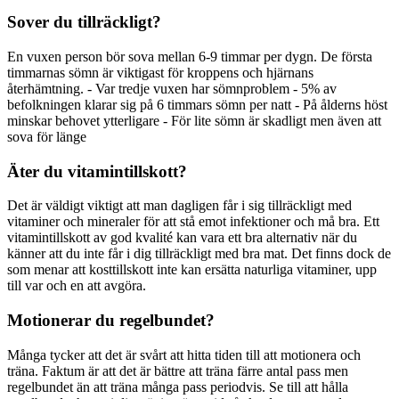
Sover du tillräckligt?
En vuxen person bör sova mellan 6-9 timmar per dygn. De första
timmarnas sömn är viktigast för kroppens och hjärnans
återhämtning. - Var tredje vuxen har sömnproblem - 5% av
befolkningen klarar sig på 6 timmars sömn per natt - På ålderns höst
minskar behovet ytterligare - För lite sömn är skadligt men även att
sova för länge
Äter du vitamintillskott?
Det är väldigt viktigt att man dagligen får i sig tillräckligt med
vitaminer och mineraler för att stå emot infektioner och må bra. Ett
vitamintillskott av god kvalité kan vara ett bra alternativ när du
känner att du inte får i dig tillräckligt med bra mat. Det finns dock de
som menar att kosttillskott inte kan ersätta naturliga vitaminer, upp
till var och en att avgöra.
Motionerar du regelbundet?
Många tycker att det är svårt att hitta tiden till att motionera och
träna. Faktum är att det är bättre att träna färre antal pass men
regelbundet än att träna många pass periodvis. Se till att hålla