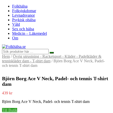
Folkhälsa
Folksjukdomar
Levnadsvanor
Psykisk ohälsa
Våld
Sex och hälsa
Medicin – Läkemedel
Om
Hem
/
Övrig utrustning - Racketsport - Kläder - Padelkläder &
tenniskläder dam - T-shirt dam
/ Björn Borg Ace V Neck, Padel-
och tennis T-shirt dam
Björn Borg Ace V Neck, Padel- och tennis T-shirt
dam
439
kr
Björn Borg Ace V Neck, Padel- och tennis T-shirt dam
Till Butik