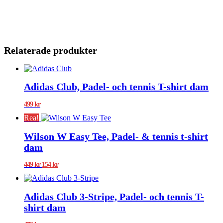
Relaterade produkter
Adidas Club, Padel- och tennis T-shirt dam
499
kr
Rea!
Wilson W Easy Tee, Padel- & tennis t-shirt
dam
Det
Det
449
kr
154
kr
ursprungliga
nuvarande
priset
priset
var:
är:
Adidas Club 3-Stripe, Padel- och tennis T-
449 kr.
154 kr.
shirt dam