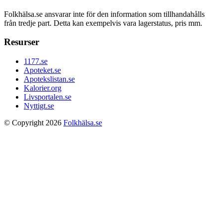
Folkhälsa.se ansvarar inte för den information som tillhandahålls
från tredje part. Detta kan exempelvis vara lagerstatus, pris mm.
Resurser
1177.se
Apoteket.se
Apotekslistan.se
Kalorier.org
Livsportalen.se
Nyttigt.se
© Copyright 2026
Folkhälsa.se