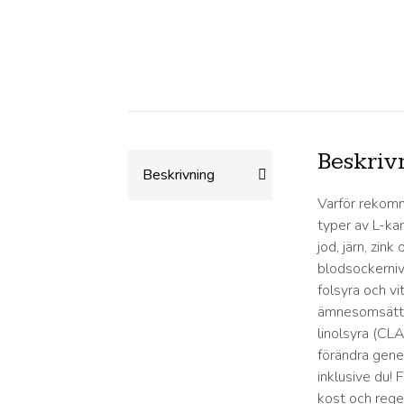
Beskriv
Beskrivning
Varför rekomm
typer av L-ka
jod, järn, zin
blodsockerniv
folsyra och vi
ämnesomsättn
linolsyra (CL
förändra gene
inklusive du! 
kost och rege