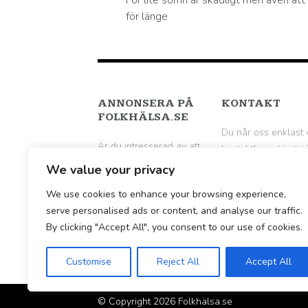
För lite sömn är skadligt men även att
för länge
ANNONSERA PÅ
KONTAKT
FOLKHÄLSA.SE
Du når oss enklast 
Är du intresserad av att
kontaktformuläret p
annonsera på
följande sida
.
We value your privacy
Folkhälsa.se? Hör av dig
We use cookies to enhance your browsing experience,
till oss per mail för en
serve personalised ads or content, and analyse our traffic.
vidare diskussion.
By clicking "Accept All", you consent to our use of cookies.
Customise
Reject All
Accept All
© Copyright 2026
Folkhälsa.se