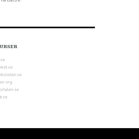
må bättre.
URSER
.se
eket.se
kslistan.se
ier.org
ortalen.se
gt.se