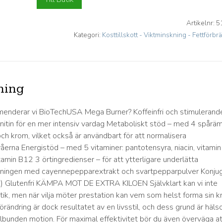
Artikelnr:
5
Kategori:
Kosttillskott - Viktminskning - Fettförb
ning
enderar vi BioTechUSA Mega Burner? Koffeinfri och stimulerande
rnitin för en mer intensiv vardag Metaboliskt stöd – med 4 spårä
k och krom, vilket också är användbart för att normalisera
åerna Energistöd – med 5 vitaminer: pantotensyra, niacin, vitamin
tamin B12 3 örtingredienser – för att ytterligare underlätta
ingen med cayennepepparextrakt och svartpepparpulver Konju
A) Glutenfri KÄMPA MOT DE EXTRA KILOEN Självklart kan vi inte
tik, men när vilja möter prestation kan vem som helst forma sin k
Förändring är dock resultatet av en livsstil, och dess grund är häl
lbunden motion. För maximal effektivitet bör du även överväga at