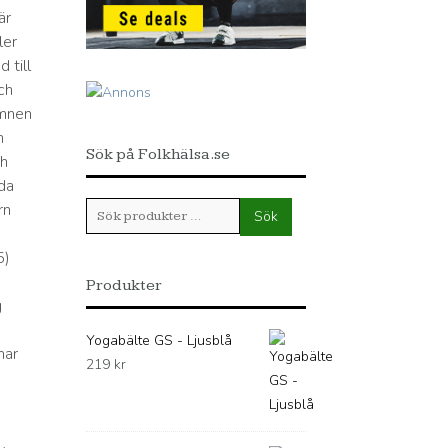
är
ler
 till
ch
ämnen
n
Sök på Folkhälsa.se
ch
da
rn
Sök
Sök
efter:
5)
Produkter
g
Yogabälte GS - Ljusblå
har
219
kr
3