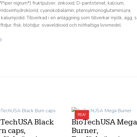
Piper nigrum*) fruktpulver, zinkoxid, D-pantotenat, kalcium,
pyridoxinhydroklorid, cyanokobalamin, pteroylmonoglutaminsyra,
, kaliumjodid. Tillverkad i en anläggning som tillverkar mjölk, ägg, s
äftdjur, fisk, blötdjur, svaveldioxid och nöthaltiga livsmedel.
REA!
oTechUSA Black
BioTechUSA Meg
n caps,
Burner,