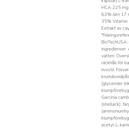
kapslar) L-ka
HCA 225 mg *
63% Järn 17
35% Vitamin
Extrakt av c
*Näringsrefere
BioTechUSA-p
ingredienser.
vatten. Övers
räckhåll för b
livsstil. Förva
kiseldioxidpå
[glycerider (r
klumpförebygg
Garcinia camb
(shellack), f
(ammoniumhydr
klumpförebygg
acetyl-L-karn