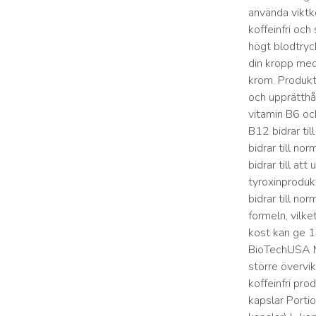
använda vikt
koffeinfri och
högt blodtryc
din kropp meda
krom. Produkt
och upprätthå
vitamin B6 och
B12 bidrar ti
bidrar till no
bidrar till at
tyroxinproduk
bidrar till no
formeln, vilk
kost kan ge 1
BioTechUSA Me
större övervik
koffeinfri pr
kapslar Porti