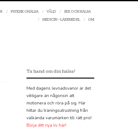
OR
PSYKISK OHÄLSA
VÅLD
SEX OCH HÄLSA
MEDICIN – LÄKEMEDEL
OM
Ta hand om din hälsa!
Med dagens levnadsvanor är det
viktigare än någonsin att
motionera och röra på sig. Här
hittar du träningsutrustning från
välkända varumärken till rätt pris!
Börja ditt nya liv här!