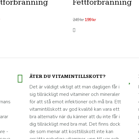
ttförbränning
Fettförbränning
Det
Det
249
kr
199
kr
ursprungliga
nuvarande
priset
priset
var:
är:
249 kr.
199 kr.
ÄTER DU VITAMINTILLSKOTT?
Det är väldigt viktigt att man dagligen får i
sig tillräckligt med vitaminer och mineraler
rnans
för att stå emot infektioner och må bra. Ett
vitamintillskott av god kvalité kan vara ett
arar
bra alternativ när du känner att du inte får i
dig tillräckligt med bra mat. Det finns dock
re -
de som menar att kosttillskott inte kan