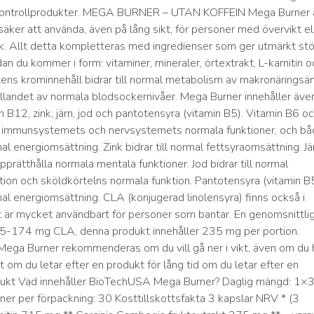
kontrollprodukter. MEGA BURNER – UTAN KOFFEIN Mega Burner 
 säker att använda, även på lång sikt, för personer med övervikt el
k. Allt detta kompletteras med ingredienser som ger utmärkt stöd
n du kommer i form: vitaminer, mineraler, örtextrakt, L-karnitin o
ens krominnehåll bidrar till normal metabolism av makronärings
llandet av normala blodsockernivåer. Mega Burner innehåller äve
 B12, zink, järn, jod och pantotensyra (vitamin B5). Vitamin B6 o
ll immunsystemets och nervsystemets normala funktioner, och bå
rmal energiomsättning. Zink bidrar till normal fettsyraomsättning. Jä
t upprätthålla normala mentala funktioner. Jod bidrar till normal
tion och sköldkörtelns normala funktion. Pantotensyra (vitamin B
rmal energiomsättning. CLA (konjugerad linolensyra) finns också i
et är mycket användbart för personer som bantar. En genomsnittli
5-174 mg CLA, denna produkt innehåller 235 mg per portion.
ga Burner rekommenderas om du vill gå ner i vikt, även om du 
t om du letar efter en produkt för lång tid om du letar efter en
odukt Vad innehåller BioTechUSA Mega Burner? Daglig mängd: 1×
oner per förpackning: 30 Kosttillskottsfakta 3 kapslar NRV * (3