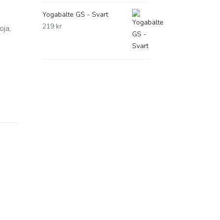
Yogabälte GS - Svart
219
kr
oja,
a