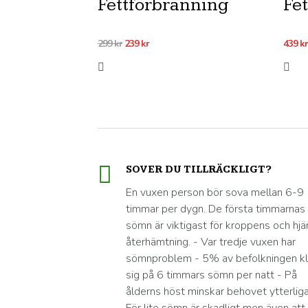
Fettförbränning
Fe
Det
Det
299
kr
239
kr
439
kr
ursprungliga
nuvarande
priset
priset
var:
är:
299 kr.
239 kr.
SOVER DU TILLRÄCKLIGT?
En vuxen person bör sova mellan 6-9
timmar per dygn. De första timmarnas
sömn är viktigast för kroppens och hjä
återhämtning. - Var tredje vuxen har
sömnproblem - 5% av befolkningen kl
sig på 6 timmars sömn per natt - På
ålderns höst minskar behovet ytterliga