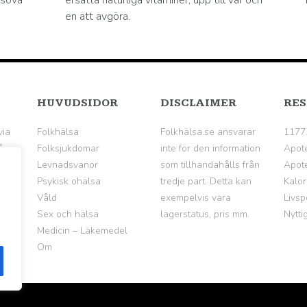
 sova
ersätta naturliga vitaminer, upp till var och
en att avgöra.
HUVUDSIDOR
DISCLAIMER
RES
via
Folkhälsa
Folkhälsa.se ansvarar
1177
å
Folksjukdomar
inte för den information
Apot
Levnadsvanor
som tillhandahålls från
Apote
Psykisk ohälsa
tredje part. Detta kan
Kalor
Våld
exempelvis vara
Livsp
Sex och hälsa
lagerstatus, pris mm.
Nytti
Medicin – Läkemedel
Om