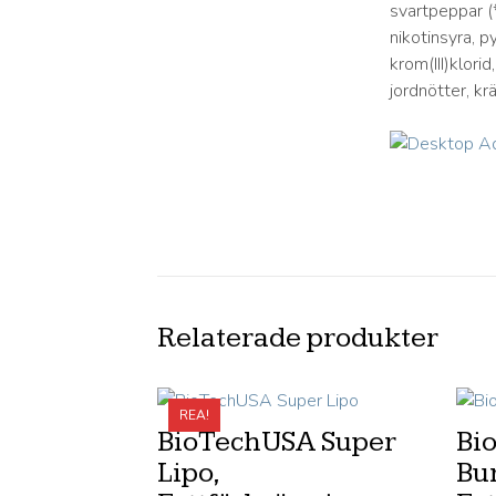
svartpeppar (*
nikotinsyra, 
krom(III)klorid
jordnötter, kr
Relaterade produkter
REA!
BioTechUSA Super
Bi
Lipo,
Bur