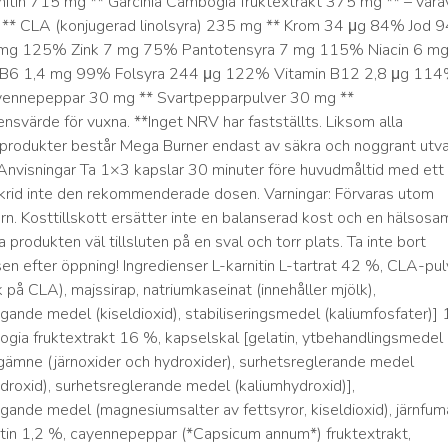
rnitin 715 mg ** Garcinia Cambogia fruktextrakt 375 mg ** – vara
* CLA (konjugerad linolsyra) 235 mg ** Krom 34 μg 84% Jod 9
 mg 125% Zink 7 mg 75% Pantotensyra 7 mg 115% Niacin 6 m
 B6 1,4 mg 99% Folsyra 244 μg 122% Vitamin B12 2,8 μg 11
ayennepeppar 30 mg ** Svartpepparpulver 30 mg **
nsvärde för vuxna. **Inget NRV har fastställts. Liksom alla
rodukter består Mega Burner endast av säkra och noggrant utv
 Anvisningar Ta 1×3 kapslar 30 minuter före huvudmåltid med ett
krid inte den rekommenderade dosen. Varningar: Förvaras utom
arn. Kosttillskott ersätter inte en balanserad kost och en hälsosa
ra produkten väl tillsluten på en sval och torr plats. Ta inte bort
sen efter öppning! Ingredienser L-karnitin L-tartrat 42 %, CLA-pul
ik på CLA), majssirap, natriumkaseinat (innehåller mjölk),
ande medel (kiseldioxid), stabiliseringsmedel (kaliumfosfater)]
ogia fruktextrakt 16 %, kapselskal [gelatin, ytbehandlingsmedel
ärgämne (järnoxider och hydroxider), surhetsreglerande medel
oxid), surhetsreglerande medel (kaliumhydroxid)],
ande medel (magnesiumsalter av fettsyror, kiseldioxid), järnfuma
itin 1,2 %, cayennepeppar (*Capsicum annum*) fruktextrakt,