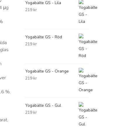
v
Yogabälte GS - Lila
4 μg
219
kr
g
4%
Yogabälte GS - Röd
alda
219
kr
 glas
m
Yogabälte GS - Orange
ver
219
kr
 16 %,
Yogabälte GS - Gul
219
kr
rat,