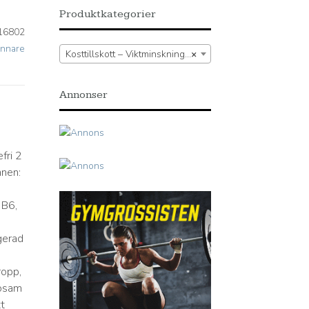
Produktkategorier
16802
rännare
Kosttillskott – Viktminskning – Fettförbrännare
×
Annonser
fri 2
mnen:
 B6,
gerad
ropp,
sosam
t