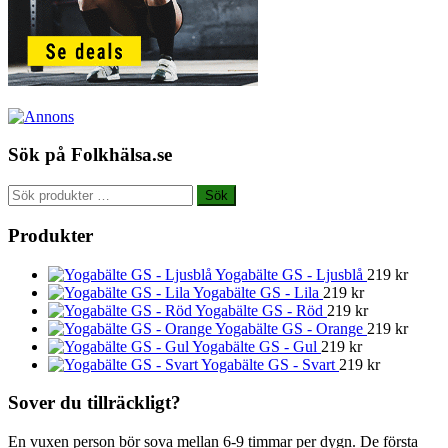
Sök på Folkhälsa.se
Sök
Sök
efter:
Produkter
Yogabälte GS - Ljusblå
219
kr
Yogabälte GS - Lila
219
kr
Yogabälte GS - Röd
219
kr
Yogabälte GS - Orange
219
kr
Yogabälte GS - Gul
219
kr
Yogabälte GS - Svart
219
kr
Sover du tillräckligt?
En vuxen person bör sova mellan 6-9 timmar per dygn. De första