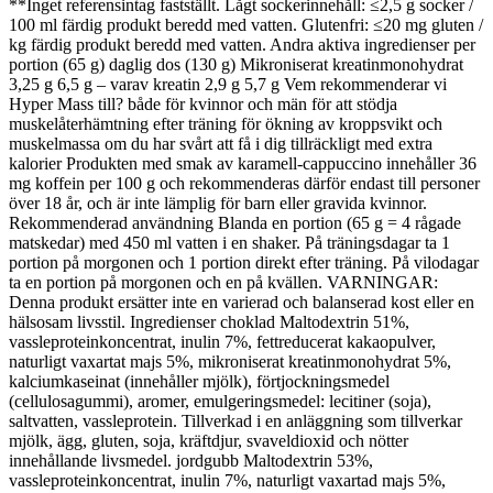
**Inget referensintag fastställt. Lågt sockerinnehåll: ≤2,5 g socker /
100 ml färdig produkt beredd med vatten. Glutenfri: ≤20 mg gluten /
kg färdig produkt beredd med vatten. Andra aktiva ingredienser per
portion (65 g) daglig dos (130 g) Mikroniserat kreatinmonohydrat
3,25 g 6,5 g – varav kreatin 2,9 g 5,7 g Vem rekommenderar vi
Hyper Mass till? både för kvinnor och män för att stödja
muskelåterhämtning efter träning för ökning av kroppsvikt och
muskelmassa om du har svårt att få i dig tillräckligt med extra
kalorier Produkten med smak av karamell-cappuccino innehåller 36
mg koffein per 100 g och rekommenderas därför endast till personer
över 18 år, och är inte lämplig för barn eller gravida kvinnor.
Rekommenderad användning Blanda en portion (65 g = 4 rågade
matskedar) med 450 ml vatten i en shaker. På träningsdagar ta 1
portion på morgonen och 1 portion direkt efter träning. På vilodagar
ta en portion på morgonen och en på kvällen. VARNINGAR:
Denna produkt ersätter inte en varierad och balanserad kost eller en
hälsosam livsstil. Ingredienser choklad Maltodextrin 51%,
vassleproteinkoncentrat, inulin 7%, fettreducerat kakaopulver,
naturligt vaxartat majs 5%, mikroniserat kreatinmonohydrat 5%,
kalciumkaseinat (innehåller mjölk), förtjockningsmedel
(cellulosagummi), aromer, emulgeringsmedel: lecitiner (soja),
saltvatten, vassleprotein. Tillverkad i en anläggning som tillverkar
mjölk, ägg, gluten, soja, kräftdjur, svaveldioxid och nötter
innehållande livsmedel. jordgubb Maltodextrin 53%,
vassleproteinkoncentrat, inulin 7%, naturligt vaxartad majs 5%,