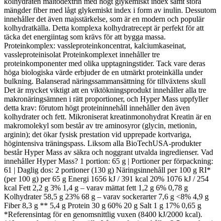
kolhydraten maltodextrin med högt glykemiskt index samt stora
mängder fiber med lågt glykemiskt index i form av inulin. Dessutom
innehåller det även majsstärkelse, som är en modern och populär
kolhydratkälla. Detta komplexa kolhydratrecept är perfekt för att
täcka det energiintag som krävs för att bygga massa.
Proteinkomplex: vassleproteinkoncentrat, kalciumkaseinat,
vassleproteinisolat Proteinkomplexet innehåller tre
proteinkomponenter med olika upptagningstider. Tack vare deras
höga biologiska värde erbjuder de en utmärkt proteinkälla under
bulkning. Balanserad näringssammansättning för tillväxtens skull
Det är mycket viktigt att en viktökningsprodukt innehåller alla tre
makronäringsämnen i rätt proportioner, och Hyper Mass uppfyller
detta krav: förutom högt proteininnehåll innehåller den även
kolhydrater och fett. Mikroniserat kreatinmonohydrat Kreatin är en
makromolekyl som består av tre aminosyror (glycin, metionin,
arginin); det ökar fysisk prestation vid upprepade kortvariga,
högintensiva träningspass. Liksom alla BioTechUSA-produkter
består Hyper Mass av säkra och noggrant utvalda ingredienser. Vad
innehåller Hyper Mass? 1 portion: 65 g | Portioner per förpackning:
61 | Daglig dos: 2 portioner (130 g) Näringsinnehåll per 100 g RI*
(per 100 g) per 65 g Energi 1656 kJ / 391 kcal 20% 1076 kJ / 254
kcal Fett 2,2 g 3% 1,4 g – varav mättat fett 1,2 g 6% 0,78 g
Kolhydrater 58,5 g 23% 68 g – varav sockerarter 7,6 g <8% 4,9 g
Fiber 8,3 g ** 5,4 g Protein 30 g 60% 20 g Salt 1 g 17% 0,65 g
*Referensintag för en genomsnittlig vuxen (8400 kJ/2000 kcal).