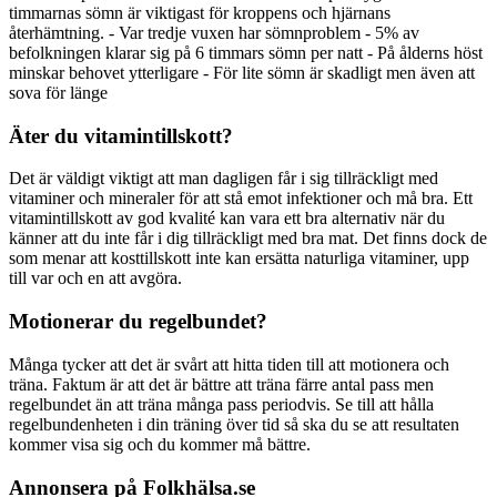
timmarnas sömn är viktigast för kroppens och hjärnans
återhämtning. - Var tredje vuxen har sömnproblem - 5% av
befolkningen klarar sig på 6 timmars sömn per natt - På ålderns höst
minskar behovet ytterligare - För lite sömn är skadligt men även att
sova för länge
Äter du vitamintillskott?
Det är väldigt viktigt att man dagligen får i sig tillräckligt med
vitaminer och mineraler för att stå emot infektioner och må bra. Ett
vitamintillskott av god kvalité kan vara ett bra alternativ när du
känner att du inte får i dig tillräckligt med bra mat. Det finns dock de
som menar att kosttillskott inte kan ersätta naturliga vitaminer, upp
till var och en att avgöra.
Motionerar du regelbundet?
Många tycker att det är svårt att hitta tiden till att motionera och
träna. Faktum är att det är bättre att träna färre antal pass men
regelbundet än att träna många pass periodvis. Se till att hålla
regelbundenheten i din träning över tid så ska du se att resultaten
kommer visa sig och du kommer må bättre.
Annonsera på Folkhälsa.se