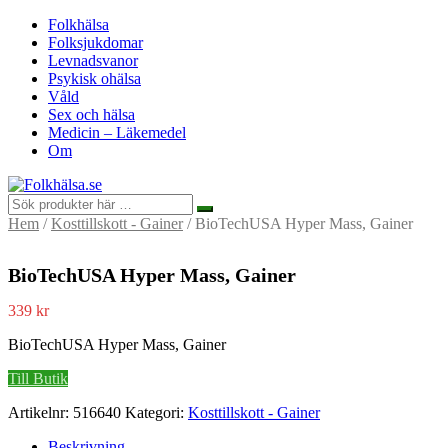
Folkhälsa
Folksjukdomar
Levnadsvanor
Psykisk ohälsa
Våld
Sex och hälsa
Medicin – Läkemedel
Om
Hem
/
Kosttillskott - Gainer
/ BioTechUSA Hyper Mass, Gainer
BioTechUSA Hyper Mass, Gainer
339
kr
BioTechUSA Hyper Mass, Gainer
Till Butik
Artikelnr:
516640
Kategori:
Kosttillskott - Gainer
Beskrivning