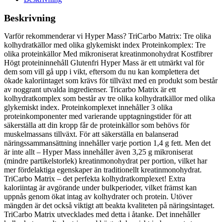
Beskrivning
Varför rekommenderar vi Hyper Mass? TriCarbo Matrix: Tre olika
kolhydratkällor med olika glykemiskt index Proteinkomplex: Tre
olika proteinkällor Med mikroniserat kreatinmonohydrat Kostfibrer
Högt proteininnehåll Glutenfri Hyper Mass är ett utmärkt val för
dem som vill gå upp i vikt, eftersom du nu kan komplettera det
ökade kaloriintaget som krävs för tillväxt med en produkt som består
av noggrant utvalda ingredienser. Tricarbo Matrix är ett
kolhydratkomplex som består av tre olika kolhydratkällor med olika
glykemiskt index. Proteinkomplexet innehåller 3 olika
proteinkomponenter med varierande upptagningstider för att
säkerställa att din kropp får de proteinkällor som behövs för
muskelmassans tillväxt. För att säkerställa en balanserad
näringssammansättning innehåller varje portion 1,4 g fett. Men det
är inte allt – Hyper Mass innehåller även 3,25 g mikroniserat
(mindre partikelstorlek) kreatinmonohydrat per portion, vilket har
mer fördelaktiga egenskaper än traditionellt kreatinmonohydrat.
TriCarbo Matrix – det perfekta kolhydratkomplexet! Extra
kaloriintag är avgörande under bulkperioder, vilket främst kan
uppnås genom ökat intag av kolhydrater och protein. Utöver
mängden är det också viktigt att beakta kvaliteten på näringsintaget.
TriCarbo Matrix utvecklades med detta i åtanke. Det innehåller