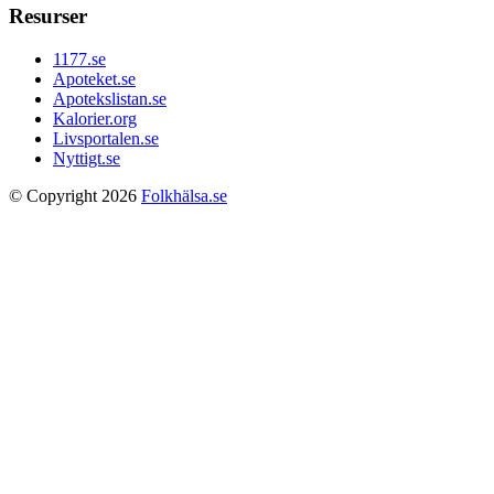
Resurser
1177.se
Apoteket.se
Apotekslistan.se
Kalorier.org
Livsportalen.se
Nyttigt.se
© Copyright 2026
Folkhälsa.se