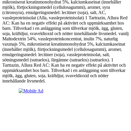
mikroniserat kreatinmonohydrat 5%, kalciumkaseinat (innehåller
mjölk), förtjockningsmedel (cellulosagummi), aromer, syra
(citronsyra), emulgeringsmedel: lecitiner (soja), salt, AC,
vassleproteinisolat (Alla, vassleproteinisolat) 1 Tartrazin, Allura Red
AC: Kan ha en negativ effekt på aktivitet och uppmärksamhet hos
barn. Tillverkad i en anläggning som tillverkar mjölk, ägg, gluten,
soja, kräftdjur, svaveldioxid och nötter innehållande livsmedel. vanilj
Maltodextrin 54%, vassleproteinkoncentrat, inulin 7%, naturlig
vaxmajs 5%, mikroniserat kreatinmonohydrat 5%, kalciumkaseinat
(innehåller mjölk), förtjockningsmedel (cellulosagummi), aromer,
emulgeringsmedel: lecitiner (soja), vassleproteinisolat, salt,
sötningsmedel (sutraelos), färgämne (sutraelos) (sutraelos). 1
Tartrazin, Allura Red AC: Kan ha en negativ effekt på aktivitet och
uppmärksamhet hos barn. Tillverkad i en anläggning som tillverkar
mjölk, ägg, gluten, soja, kräftdjur, svaveldioxid och nötter
innehållande livsmedel.