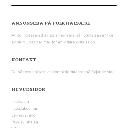
ANNONSERA PÅ FOLKHÄLSA.SE
Är du intresserad av att annonsera på Folkhälsa.se? Hör
av dig till oss per mail för en vidare diskussion.
KONTAKT
Du når oss enklast via kontaktformuläret på
följande sida
.
HUVUDSIDOR
Folkhälsa
Folksjukdomar
Levnadsvanor
Psykisk ohälsa