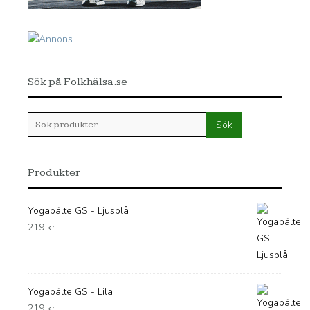
Sök på Folkhälsa.se
Sök
Sök
efter:
Produkter
Yogabälte GS - Ljusblå
219
kr
Yogabälte GS - Lila
219
kr