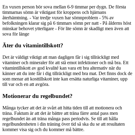
En vuxen person bör sova mellan 6-9 timmar per dygn. De första
timmarnas sömn är viktigast för kroppens och hjärnans
återhämtning. - Var tredje vuxen har sömnproblem - 5% av
befolkningen klarar sig på 6 timmars sömn per natt - På ålderns höst
minskar behovet ytterligare - För lite sömn är skadligt men även att
sova för länge
Äter du vitamintillskott?
Det är väldigt viktigt att man dagligen får i sig tillräckligt med
vitaminer och mineraler för att stå emot infektioner och må bra. Ett
vitamintillskott av god kvalité kan vara ett bra alternativ när du
känner att du inte får i dig tillräckligt med bra mat. Det finns dock de
som menar att kosttillskott inte kan ersätta naturliga vitaminer, upp
till var och en att avgöra.
Motionerar du regelbundet?
Många tycker att det är svårt att hitta tiden till att motionera och
träna. Faktum är att det är bättre att träna färre antal pass men
regelbundet än att träna många pass periodvis. Se till att hålla
regelbundenheten i din träning över tid så ska du se att resultaten
kommer visa sig och du kommer må bättre.