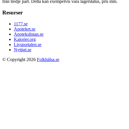
från tredje part. Detta kan exempelvis vara lagerstatus, pris mm.
Resurser
1177.se
Apoteket.se
Apotekslistan.se
Kalorier.org
Livsportalen.se
Nyttigt.se
© Copyright 2026
Folkhälsa.se