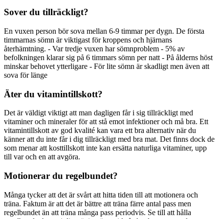
Sover du tillräckligt?
En vuxen person bör sova mellan 6-9 timmar per dygn. De första
timmarnas sömn är viktigast för kroppens och hjärnans
återhämtning. - Var tredje vuxen har sömnproblem - 5% av
befolkningen klarar sig på 6 timmars sömn per natt - På ålderns höst
minskar behovet ytterligare - För lite sömn är skadligt men även att
sova för länge
Äter du vitamintillskott?
Det är väldigt viktigt att man dagligen får i sig tillräckligt med
vitaminer och mineraler för att stå emot infektioner och må bra. Ett
vitamintillskott av god kvalité kan vara ett bra alternativ när du
känner att du inte får i dig tillräckligt med bra mat. Det finns dock de
som menar att kosttillskott inte kan ersätta naturliga vitaminer, upp
till var och en att avgöra.
Motionerar du regelbundet?
Många tycker att det är svårt att hitta tiden till att motionera och
träna. Faktum är att det är bättre att träna färre antal pass men
regelbundet än att träna många pass periodvis. Se till att hålla