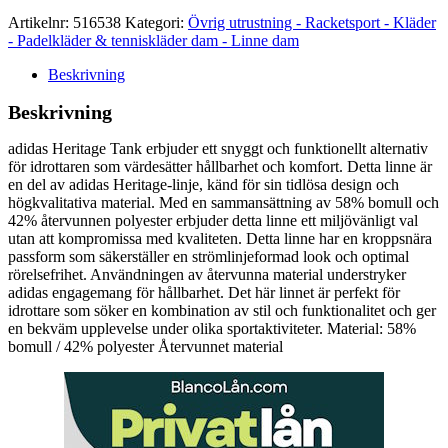
Artikelnr:
516538
Kategori:
Övrig utrustning - Racketsport - Kläder
- Padelkläder & tenniskläder dam - Linne dam
Beskrivning
Beskrivning
adidas Heritage Tank erbjuder ett snyggt och funktionellt alternativ
för idrottaren som värdesätter hållbarhet och komfort. Detta linne är
en del av adidas Heritage-linje, känd för sin tidlösa design och
högkvalitativa material. Med en sammansättning av 58% bomull och
42% återvunnen polyester erbjuder detta linne ett miljövänligt val
utan att kompromissa med kvaliteten. Detta linne har en kroppsnära
passform som säkerställer en strömlinjeformad look och optimal
rörelsefrihet. Användningen av återvunna material understryker
adidas engagemang för hållbarhet. Det här linnet är perfekt för
idrottare som söker en kombination av stil och funktionalitet och ger
en bekväm upplevelse under olika sportaktiviteter. Material: 58%
bomull / 42% polyester Återvunnet material