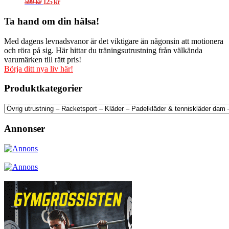
Det
Det
599
kr
125
kr
ursprungliga
nuvarande
priset
priset
Ta hand om din hälsa!
var:
är:
599 kr.
125 kr.
Med dagens levnadsvanor är det viktigare än någonsin att motionera
och röra på sig. Här hittar du träningsutrustning från välkända
varumärken till rätt pris!
Börja ditt nya liv här!
Produktkategorier
Annonser