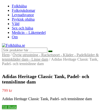
Folkhälsa
Folksjukdomar
Levnadsvanor
Psykisk ohälsa
Våld
Sex och hälsa
Medicin – Läkemedel
Om
Hem
/
Övrig utrustning - Racketsport - Kläder - Padelkläder &
tenniskläder dam - Linne dam
/ Adidas Heritage Classic Tank,
Padel- och tennislinne dam
Adidas Heritage Classic Tank, Padel- och
tennislinne dam
799
kr
Adidas Heritage Classic Tank, Padel- och tennislinne dam
Till Butik