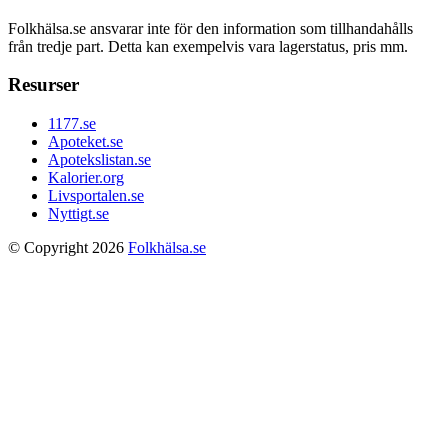
Folkhälsa.se ansvarar inte för den information som tillhandahålls
från tredje part. Detta kan exempelvis vara lagerstatus, pris mm.
Resurser
1177.se
Apoteket.se
Apotekslistan.se
Kalorier.org
Livsportalen.se
Nyttigt.se
© Copyright 2026
Folkhälsa.se