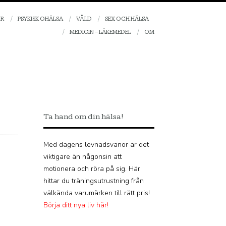
OR
PSYKISK OHÄLSA
VÅLD
SEX OCH HÄLSA
MEDICIN – LÄKEMEDEL
OM
Ta hand om din hälsa!
Med dagens levnadsvanor är det
viktigare än någonsin att
motionera och röra på sig. Här
hittar du träningsutrustning från
välkända varumärken till rätt pris!
Börja ditt nya liv här!