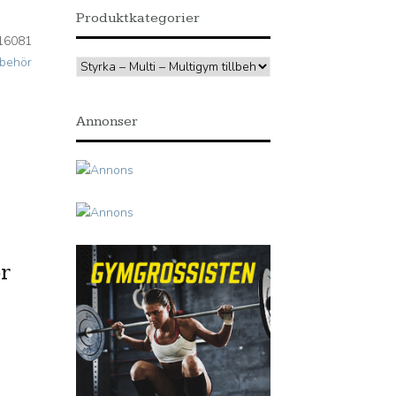
Produktkategorier
16081
llbehör
Annonser
r