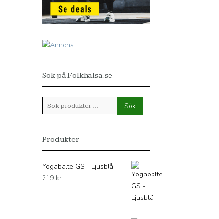
Sök på Folkhälsa.se
Sök
Sök
efter:
Produkter
Yogabälte GS - Ljusblå
219
kr