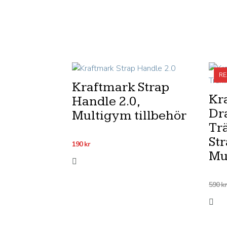
RE
Kraftmark Strap
Kr
Handle 2.0,
Dr
Multigym tillbehör
Tr
Str
190
kr
Mu
590
kr