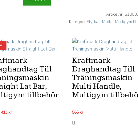
Artikelnr:
61000
Kategori:
Styrka - Multi - Multigym ti
A!
aftmark
Kraftmark
aghandtag Till
Draghandtag Till
äningsmaskin
Träningsmaskin
aight Lat Bar,
Multi Handle,
ltigym tillbehör
Multigym tillbehö
Det
Det
413
kr
565
kr
ursprungliga
nuvarande
priset
priset
var:
är: