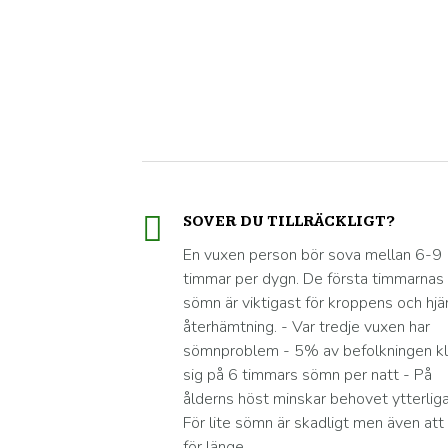
SOVER DU TILLRÄCKLIGT?
En vuxen person bör sova mellan 6-9
timmar per dygn. De första timmarnas
sömn är viktigast för kroppens och hjä
återhämtning. - Var tredje vuxen har
sömnproblem - 5% av befolkningen kl
sig på 6 timmars sömn per natt - På
ålderns höst minskar behovet ytterliga
För lite sömn är skadligt men även att
för länge