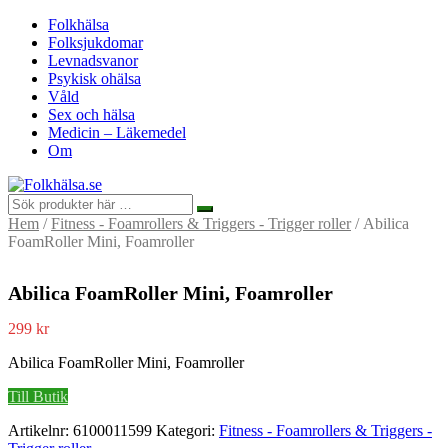
Folkhälsa
Folksjukdomar
Levnadsvanor
Psykisk ohälsa
Våld
Sex och hälsa
Medicin – Läkemedel
Om
Hem
/
Fitness - Foamrollers & Triggers - Trigger roller
/ Abilica
FoamRoller Mini, Foamroller
Abilica FoamRoller Mini, Foamroller
299
kr
Abilica FoamRoller Mini, Foamroller
Till Butik
Artikelnr:
6100011599
Kategori:
Fitness - Foamrollers & Triggers -