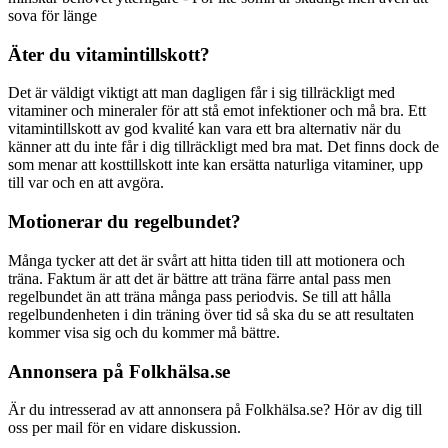
sova för länge
Äter du vitamintillskott?
Det är väldigt viktigt att man dagligen får i sig tillräckligt med
vitaminer och mineraler för att stå emot infektioner och må bra. Ett
vitamintillskott av god kvalité kan vara ett bra alternativ när du
känner att du inte får i dig tillräckligt med bra mat. Det finns dock de
som menar att kosttillskott inte kan ersätta naturliga vitaminer, upp
till var och en att avgöra.
Motionerar du regelbundet?
Många tycker att det är svårt att hitta tiden till att motionera och
träna. Faktum är att det är bättre att träna färre antal pass men
regelbundet än att träna många pass periodvis. Se till att hålla
regelbundenheten i din träning över tid så ska du se att resultaten
kommer visa sig och du kommer må bättre.
Annonsera på Folkhälsa.se
Är du intresserad av att annonsera på Folkhälsa.se? Hör av dig till
oss per mail för en vidare diskussion.