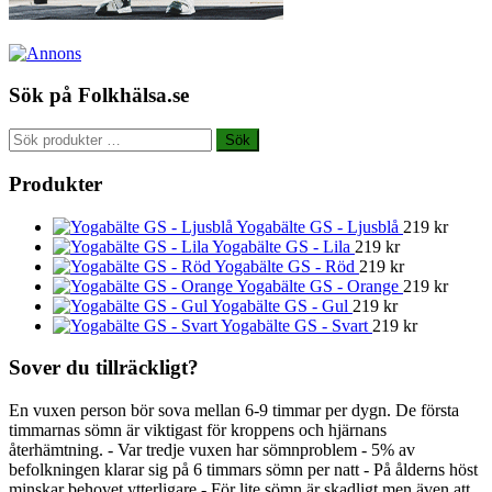
Sök på Folkhälsa.se
Sök
Sök
efter:
Produkter
Yogabälte GS - Ljusblå
219
kr
Yogabälte GS - Lila
219
kr
Yogabälte GS - Röd
219
kr
Yogabälte GS - Orange
219
kr
Yogabälte GS - Gul
219
kr
Yogabälte GS - Svart
219
kr
Sover du tillräckligt?
En vuxen person bör sova mellan 6-9 timmar per dygn. De första
timmarnas sömn är viktigast för kroppens och hjärnans
återhämtning. - Var tredje vuxen har sömnproblem - 5% av
befolkningen klarar sig på 6 timmars sömn per natt - På ålderns höst
minskar behovet ytterligare - För lite sömn är skadligt men även att