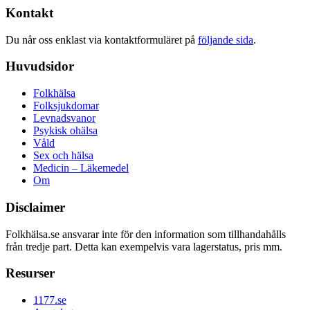
Kontakt
Du når oss enklast via kontaktformuläret på
följande sida
.
Huvudsidor
Folkhälsa
Folksjukdomar
Levnadsvanor
Psykisk ohälsa
Våld
Sex och hälsa
Medicin – Läkemedel
Om
Disclaimer
Folkhälsa.se ansvarar inte för den information som tillhandahålls
från tredje part. Detta kan exempelvis vara lagerstatus, pris mm.
Resurser
1177.se