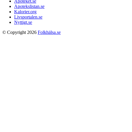
Apoteket.se
Apotekslistan.se
Kalorier.org
Livsportalen.se
Nyttigt.se
© Copyright 2026
Folkhälsa.se