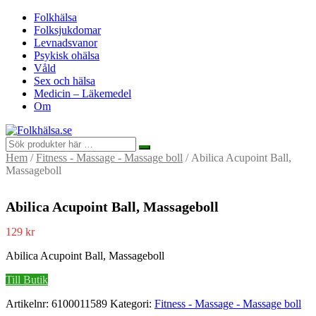
Folkhälsa
Folksjukdomar
Levnadsvanor
Psykisk ohälsa
Våld
Sex och hälsa
Medicin – Läkemedel
Om
Hem
/
Fitness - Massage - Massage boll
/ Abilica Acupoint Ball,
Massageboll
Abilica Acupoint Ball, Massageboll
129
kr
Abilica Acupoint Ball, Massageboll
Till Butik
Artikelnr:
6100011589
Kategori:
Fitness - Massage - Massage boll