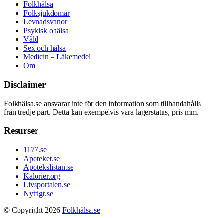
Folkhälsa
Folksjukdomar
Levnadsvanor
Psykisk ohälsa
Våld
Sex och hälsa
Medicin – Läkemedel
Om
Disclaimer
Folkhälsa.se ansvarar inte för den information som tillhandahålls
från tredje part. Detta kan exempelvis vara lagerstatus, pris mm.
Resurser
1177.se
Apoteket.se
Apotekslistan.se
Kalorier.org
Livsportalen.se
Nyttigt.se
© Copyright 2026
Folkhälsa.se