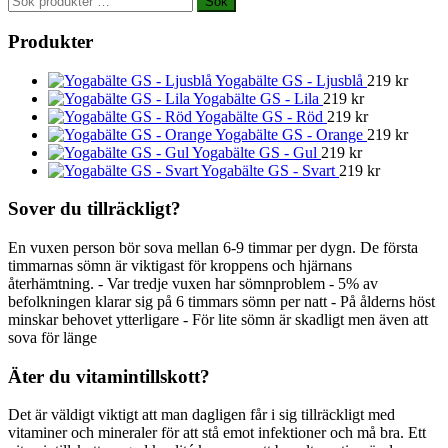
Sök
efter:
Produkter
Yogabälte GS - Ljusblå
219
kr
Yogabälte GS - Lila
219
kr
Yogabälte GS - Röd
219
kr
Yogabälte GS - Orange
219
kr
Yogabälte GS - Gul
219
kr
Yogabälte GS - Svart
219
kr
Sover du tillräckligt?
En vuxen person bör sova mellan 6-9 timmar per dygn. De första
timmarnas sömn är viktigast för kroppens och hjärnans
återhämtning. - Var tredje vuxen har sömnproblem - 5% av
befolkningen klarar sig på 6 timmars sömn per natt - På ålderns höst
minskar behovet ytterligare - För lite sömn är skadligt men även att
sova för länge
Äter du vitamintillskott?
Det är väldigt viktigt att man dagligen får i sig tillräckligt med
vitaminer och mineraler för att stå emot infektioner och må bra. Ett