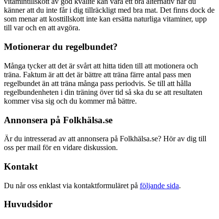
vitamintillskott av god kvalité kan vara ett bra alternativ när du
känner att du inte får i dig tillräckligt med bra mat. Det finns dock de
som menar att kosttillskott inte kan ersätta naturliga vitaminer, upp
till var och en att avgöra.
Motionerar du regelbundet?
Många tycker att det är svårt att hitta tiden till att motionera och
träna. Faktum är att det är bättre att träna färre antal pass men
regelbundet än att träna många pass periodvis. Se till att hålla
regelbundenheten i din träning över tid så ska du se att resultaten
kommer visa sig och du kommer må bättre.
Annonsera på Folkhälsa.se
Är du intresserad av att annonsera på Folkhälsa.se? Hör av dig till
oss per mail för en vidare diskussion.
Kontakt
Du når oss enklast via kontaktformuläret på
följande sida
.
Huvudsidor