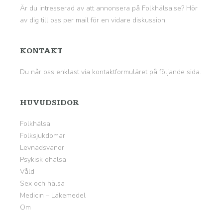
Är du intresserad av att annonsera på Folkhälsa.se? Hör
av dig till oss per mail för en vidare diskussion.
KONTAKT
Du når oss enklast via kontaktformuläret på
följande sida
.
HUVUDSIDOR
Folkhälsa
Folksjukdomar
Levnadsvanor
Psykisk ohälsa
Våld
Sex och hälsa
Medicin – Läkemedel
Om