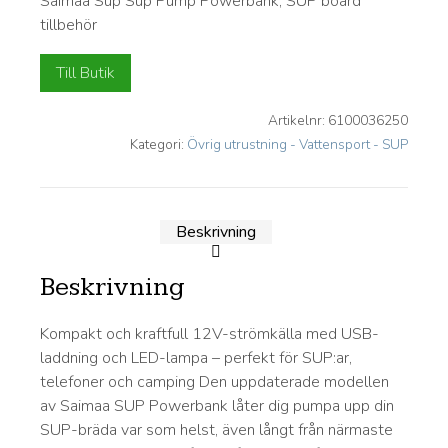
Saimaa Sup Sup Pump Powerbank, SUP board
tillbehör
Till Butik
Artikelnr:
6100036250
Kategori:
Övrig utrustning - Vattensport - SUP
Beskrivning
Beskrivning
Kompakt och kraftfull 12V-strömkälla med USB-
laddning och LED-lampa – perfekt för SUP:ar,
telefoner och camping Den uppdaterade modellen
av Saimaa SUP Powerbank låter dig pumpa upp din
SUP-bräda var som helst, även långt från närmaste