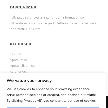
DISCLAIMER
Folkhälsa.se ansvarar inte för den information som
tillhandahålls från tredje part. Detta kan exempelvis vara
lagerstatus, pris mm.
RESURSER
1177.se
Apoteket.se
Apotekslistan.se
Kalorier.org
Livsportalen.se
We value your privacy
Nyttigt.se
We use cookies to enhance your browsing experience,
serve personalised ads or content, and analyse our traffic.
By clicking "Accept All", you consent to our use of cookies.
© Copyright 2026
Folkhälsa.se