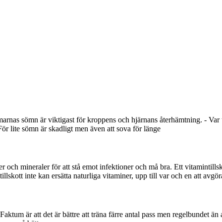
arnas sömn är viktigast för kroppens och hjärnans återhämtning. - Var
För lite sömn är skadligt men även att sova för länge
ner och mineraler för att stå emot infektioner och må bra. Ett vitamintills
llskott inte kan ersätta naturliga vitaminer, upp till var och en att avgör
. Faktum är att det är bättre att träna färre antal pass men regelbundet än