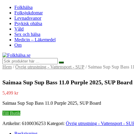
Folkhälsa
Folksjukdomar
Levnadsvanor
Psykisk ohälsa
Våld
Sex och hälsa
Medicin – Läkemedel
Om
Hem
/
Övrig utrustning - Vattensport - SUP
/ Saimaa Sup Sup Bass 1
Saimaa Sup Sup Bass 11.0 Purple 2025, SUP Board
5,499
kr
Saimaa Sup Sup Bass 11.0 Purple 2025, SUP Board
Till Butik
Artikelnr:
6100036253
Kategori:
Övrig utrustning - Vattensport - SU
Beskrivning