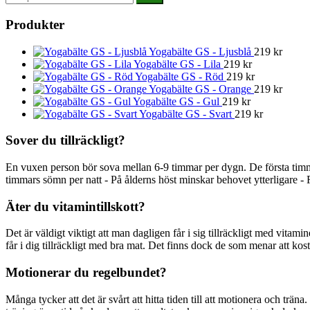
efter:
Produkter
Yogabälte GS - Ljusblå
219
kr
Yogabälte GS - Lila
219
kr
Yogabälte GS - Röd
219
kr
Yogabälte GS - Orange
219
kr
Yogabälte GS - Gul
219
kr
Yogabälte GS - Svart
219
kr
Sover du tillräckligt?
En vuxen person bör sova mellan 6-9 timmar per dygn. De första timm
timmars sömn per natt - På ålderns höst minskar behovet ytterligare - 
Äter du vitamintillskott?
Det är väldigt viktigt att man dagligen får i sig tillräckligt med vitami
får i dig tillräckligt med bra mat. Det finns dock de som menar att kostti
Motionerar du regelbundet?
Många tycker att det är svårt att hitta tiden till att motionera och träna