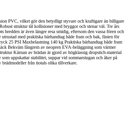
on PVC, vilket gör den betydligt styvare och kraftigare än billigare
Robust struktur tål kollisioner med bryggor och stenar väl. Tre års
rots bredden är även längre resa smidig, eftersom den vassa fören och
är utrustad med praktiska bärhandtag både fram och bak, fästen för
xtryck 25 PSI Maxbelastning 140 kg Praktiska bärhandtag både fram
yggsäck Bekväm fångrem av neopren EVA-beläggning som värmer
struktur Kärnan av brädan är gjord av högklassig dropstich-material
r som uppskattar stabilitet, suppar vid sommarstugan och åker på
rädmodeller från tiotals olika tillverkare.