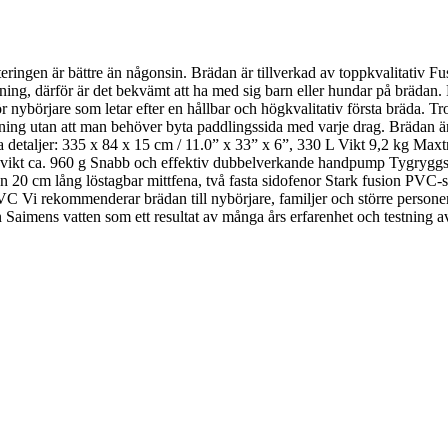
ngen är bättre än någonsin. Brädan är tillverkad av toppkvalitativ Fusi
ning, därför är det bekvämt att ha med sig barn eller hundar på brädan. 
r nybörjare som letar efter en hållbar och högkvalitativ första bräda. T
riktning utan att man behöver byta paddlingssida med varje drag. Brädan 
ka detaljer: 335 x 84 x 15 cm / 11.0” x 33” x 6”, 330 L Vikt 9,2 kg Ma
 cm, vikt ca. 960 g Snabb och effektiv dubbelverkande handpump Tygr
En 20 cm lång löstagbar mittfena, två fasta sidofenor Stark fusion PVC-
VC Vi rekommenderar brädan till nybörjare, familjer och större persone
Saimens vatten som ett resultat av många års erfarenhet och testning av b