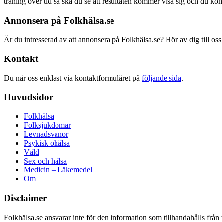
träning över tid så ska du se att resultaten kommer visa sig och du ko
Annonsera på Folkhälsa.se
Är du intresserad av att annonsera på Folkhälsa.se? Hör av dig till oss
Kontakt
Du når oss enklast via kontaktformuläret på
följande sida
.
Huvudsidor
Folkhälsa
Folksjukdomar
Levnadsvanor
Psykisk ohälsa
Våld
Sex och hälsa
Medicin – Läkemedel
Om
Disclaimer
Folkhälsa.se ansvarar inte för den information som tillhandahålls från 