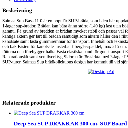
Beskrivning
Saimaa Sup Bass 11.0 är en populär SUP-bräda, som i den här uppdateri
1-lager sup-brädor. Brädan kan bära ännu större (140 kg) last utan böj
garanti. På grund av bredden är brädan mycket stabil och passar väl fö
kantiga aktern ger fart till brädan samtidigt som aktern håller den i 
kanotsäte samt fasta gummiremmar för transport. Innehåll och teknis
och bak Fästen för kanotsäte Justerbar fiberglasspaddel, max 215
fötterna och förebygger halka Fasta elastiska band för godstransport 
Reparationskit samt ventilverktyg Sidorna är förstärkta med 3-lager P
SUP-turer. Saimaa Sup brädkollektions design har kommit till vid sjön 
Relaterade produkter
Deep Sea SUP DRAKKAR 300 cm, SUP Board