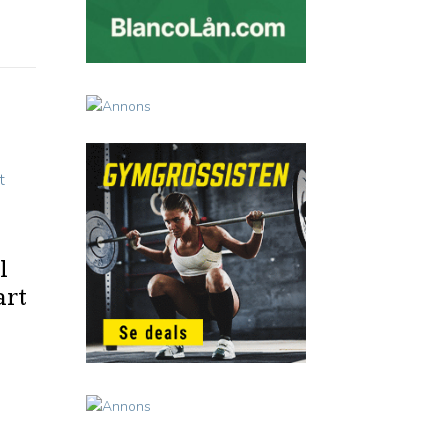
l
art