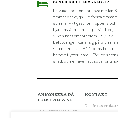
SOVER DU TILLRÄCKLIGT?
En vuxen person bör sova mellan 6
timmar per dygn. De första timmar
sömn är viktigast för kroppens och
hjärnans återhämtning. - Var tredje
vuxen har sömnproblem - 5% av
befolkningen klarar sig på 6 timmar
sömn per natt - På ålderns höst mi
behovet ytterligare - För lite sömn 
skadligt men även att sova för läng
ANNONSERA PÅ
KONTAKT
FOLKHÄLSA.SE
Du når oss enklast 
Är du intresserad av att
kontaktformuläret p
annonsera på