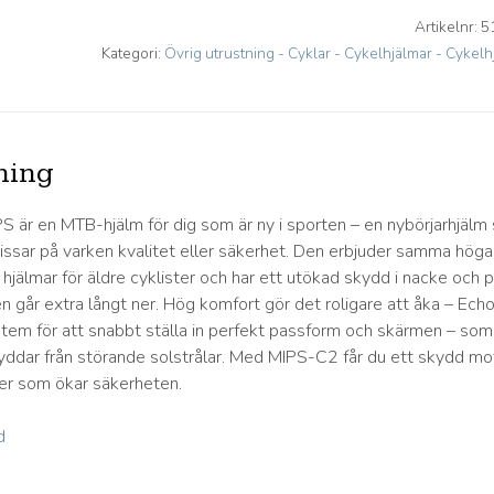
Artikelnr:
5
Kategori:
Övrig utrustning - Cyklar - Cykelhjälmar - Cykelh
ning
 är en MTB-hjälm för dig som är ny i sporten – en nybörjarhjälm
ssar på varken kvalitet eller säkerhet. Den erbjuder samma höga
hjälmar för äldre cyklister och har ett utökad skydd i nacke och 
n går extra långt ner. Hög komfort gör det roligare att åka – Echo
stem för att snabbt ställa in perfekt passform och skärmen – som
yddar från störande solstrålar. Med MIPS-C2 får du ett skydd mo
ter som ökar säkerheten.