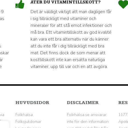
ÄTER DU VITAMINTILLSKOTT?
-9
Det är väldigt viktigt att man dagligen får
nas
i sig tillräckligt med vitaminer och
mineraler för att stå emot infektioner och
må bra. Ett vitamintillskott av god kvalité
kan vara ett bra alternativ när du känner
s
att du inte får i dig tillräckligt med bra
nskar
mat. Det finns dock de som menar att
är
kosttillskott inte kan ersätta naturliga
e
vitaminer, upp till var och en att avgöra.
HUVUDSIDOR
DISCLAIMER
RES
via
Folkhälsa
Folkhälsa.se ansvarar
1177
å
Folksjukdomar
inte för den information
Apot