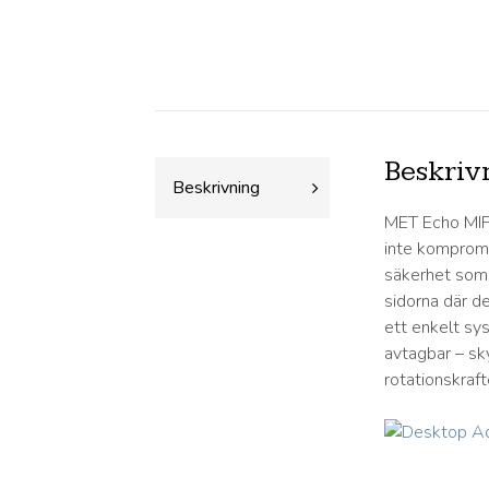
Beskriv
Beskrivning
MET Echo MIPS
inte kompromi
säkerhet som 
sidorna där de
ett enkelt sy
avtagbar – sk
rotationskraf