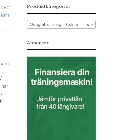
Produktkategorier
14841
jälmar
Övrig utrustning – Cyklar – Cykelhjälmar – Cykelhjälmar
×
Annonser
 som
på
 har
 är
t