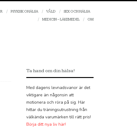
OR
PSYKISK OHÄLSA
VÅLD
SEX OCH HÄLSA
MEDICIN – LÄKEMEDEL
OM
Ta hand om din hälsa!
Med dagens levnadsvanor är det
viktigare än någonsin att
motionera och röra på sig. Här
hittar du träningsutrustning från
välkända varumärken till rätt pris!
Börja ditt nya liv här!