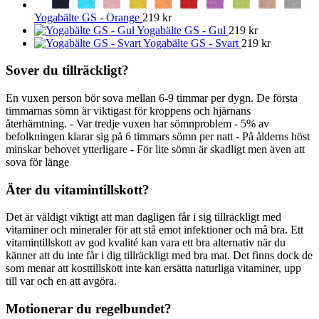
Yogabälte GS - Orange
219
kr
Yogabälte GS - Gul
219
kr
Yogabälte GS - Svart
219
kr
Sover du tillräckligt?
En vuxen person bör sova mellan 6-9 timmar per dygn. De första
timmarnas sömn är viktigast för kroppens och hjärnans
återhämtning. - Var tredje vuxen har sömnproblem - 5% av
befolkningen klarar sig på 6 timmars sömn per natt - På ålderns höst
minskar behovet ytterligare - För lite sömn är skadligt men även att
sova för länge
Äter du vitamintillskott?
Det är väldigt viktigt att man dagligen får i sig tillräckligt med
vitaminer och mineraler för att stå emot infektioner och må bra. Ett
vitamintillskott av god kvalité kan vara ett bra alternativ när du
känner att du inte får i dig tillräckligt med bra mat. Det finns dock de
som menar att kosttillskott inte kan ersätta naturliga vitaminer, upp
till var och en att avgöra.
Motionerar du regelbundet?