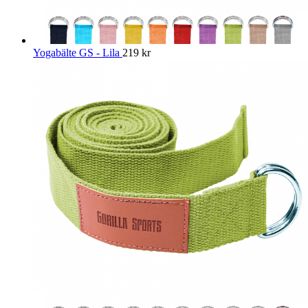
Yogabälte GS - Lila
219
kr