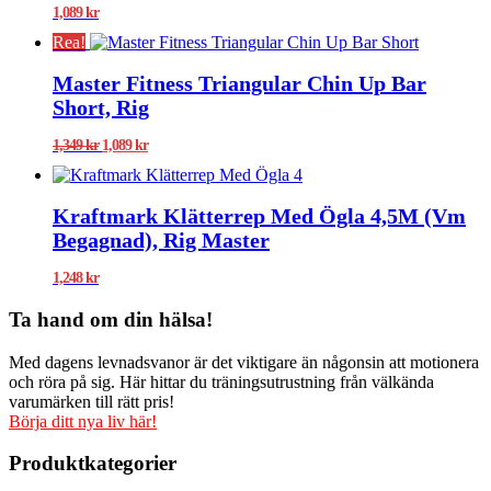
1,089
kr
Rea!
Master Fitness Triangular Chin Up Bar
Short, Rig
Det
Det
1,349
kr
1,089
kr
ursprungliga
nuvarande
priset
priset
var:
är:
Kraftmark Klätterrep Med Ögla 4,5M (Vm
1,349 kr.
1,089 kr.
Begagnad), Rig Master
1,248
kr
Ta hand om din hälsa!
Med dagens levnadsvanor är det viktigare än någonsin att motionera
och röra på sig. Här hittar du träningsutrustning från välkända
varumärken till rätt pris!
Börja ditt nya liv här!
Produktkategorier