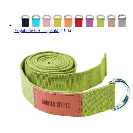
Yogabälte GS - Ljusblå
219
kr