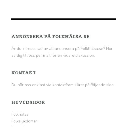
ANNONSERA PÅ FOLKHÄLSA.SE
Är du intresserad av att annonsera på Folkhälsa.se? Hör
av dig till oss per mail för en vidare diskussion.
KONTAKT
Du når oss enklast via kontaktformuläret på
följande sida
.
HUVUDSIDOR
Folkhälsa
Folksjukdomar