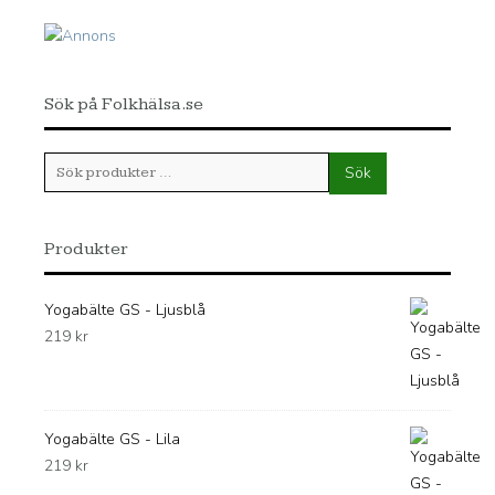
Sök på Folkhälsa.se
Sök
Sök
efter:
Produkter
Yogabälte GS - Ljusblå
219
kr
Yogabälte GS - Lila
219
kr