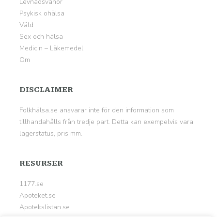
Levnadsvanor
Psykisk ohälsa
Våld
Sex och hälsa
Medicin – Läkemedel
Om
DISCLAIMER
Folkhälsa.se ansvarar inte för den information som
tillhandahålls från tredje part. Detta kan exempelvis vara
lagerstatus, pris mm.
RESURSER
1177.se
Apoteket.se
Apotekslistan.se