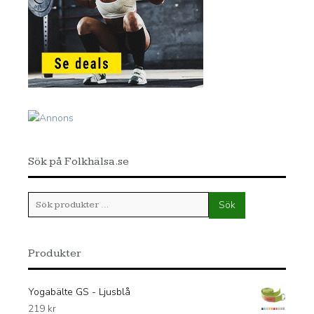
Sök på Folkhälsa.se
Sök
Sök
efter:
Produkter
Yogabälte GS - Ljusblå
219
kr