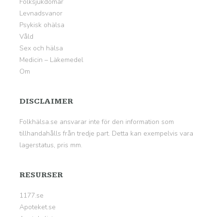
Folksjukdomar
Levnadsvanor
Psykisk ohälsa
Våld
Sex och hälsa
Medicin – Läkemedel
Om
DISCLAIMER
Folkhälsa.se ansvarar inte för den information som
tillhandahålls från tredje part. Detta kan exempelvis vara
lagerstatus, pris mm.
RESURSER
1177.se
Apoteket.se