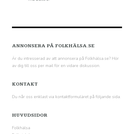
ANNONSERA PÅ FOLKHÄLSA.SE
Är du intresserad av att annonsera på Folkhälsa.se? Hör
av dig till oss per mail för en vidare diskussion.
KONTAKT
Du når oss enklast via kontaktformuläret på
följande sida
.
HUVUDSIDOR
Folkhälsa