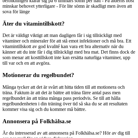
befolkningen klarar sig på 6 timmars sömn per natt - På ålderns höst
minskar behovet ytterligare - För lite sömn är skadligt men även att
sova för länge
Äter du vitamintillskott?
Det är väldigt viktigt att man dagligen får i sig tillräckligt med
vitaminer och mineraler för att stå emot infektioner och må bra. Ett
vitamintillskott av god kvalité kan vara ett bra alternativ när du
känner att du inte får i dig tillräckligt med bra mat. Det finns dock de
som menar att kosttillskott inte kan ersätta naturliga vitaminer, upp
till var och en att avgöra.
Motionerar du regelbundet?
Många tycker att det är svårt att hitta tiden till att motionera och
träna. Faktum är att det är bättre att träna färre antal pass men
regelbundet än att träna många pass periodvis. Se till att hålla
regelbundenheten i din träning över tid så ska du se att resultaten
kommer visa sig och du kommer må bättre.
Annonsera på Folkhälsa.se
Är du intresserad av att annonsera på Folkhälsa.se? Hör av dig till