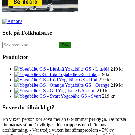
Sök på Folkhälsa.se
Sök
Sök
efter:
Produkter
Yogabälte GS - Ljusblå
219
kr
Yogabälte GS - Lila
219
kr
Yogabälte GS - Röd
219
kr
Yogabälte GS - Orange
219
kr
Yogabälte GS - Gul
219
kr
Yogabälte GS - Svart
219
kr
Sover du tillräckligt?
En vuxen person bör sova mellan 6-9 timmar per dygn. De första
timmarnas sömn är viktigast för kroppens och hjärnans
återhämtning. - Var tredje vuxen har sömnproblem - 5% av