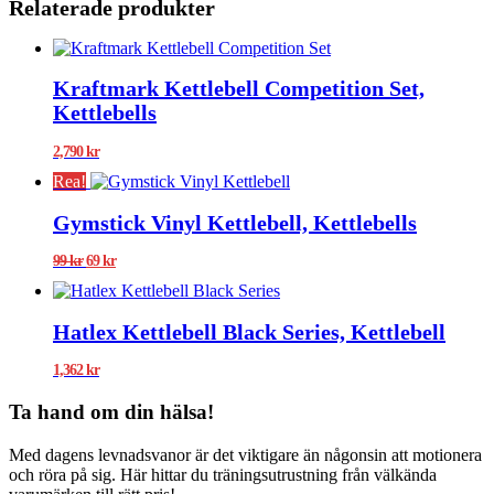
Relaterade produkter
Kraftmark Kettlebell Competition Set,
Kettlebells
2,790
kr
Rea!
Gymstick Vinyl Kettlebell, Kettlebells
Det
Det
99
kr
69
kr
ursprungliga
nuvarande
priset
priset
var:
är:
Hatlex Kettlebell Black Series, Kettlebell
99 kr.
69 kr.
1,362
kr
Ta hand om din hälsa!
Med dagens levnadsvanor är det viktigare än någonsin att motionera
och röra på sig. Här hittar du träningsutrustning från välkända