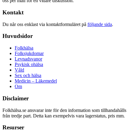
oss per mail för en vidare diskussion.
Kontakt
Du når oss enklast via kontaktformuläret på
följande sida
.
Huvudsidor
Folkhälsa
Folksjukdomar
Levnadsvanor
Psykisk ohälsa
Våld
Sex och hälsa
Medicin – Läkemedel
Om
Disclaimer
Folkhälsa.se ansvarar inte för den information som tillhandahålls
från tredje part. Detta kan exempelvis vara lagerstatus, pris mm.
Resurser