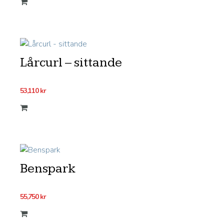
Lårcurl – sittande
53,110
kr
Benspark
55,750
kr