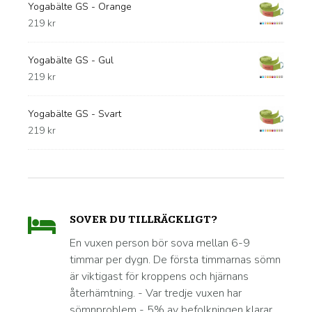
Yogabälte GS - Orange
219
kr
Yogabälte GS - Gul
219
kr
Yogabälte GS - Svart
219
kr
SOVER DU TILLRÄCKLIGT?
En vuxen person bör sova mellan 6-9
timmar per dygn. De första timmarnas sömn
är viktigast för kroppens och hjärnans
återhämtning. - Var tredje vuxen har
sömnproblem - 5% av befolkningen klarar