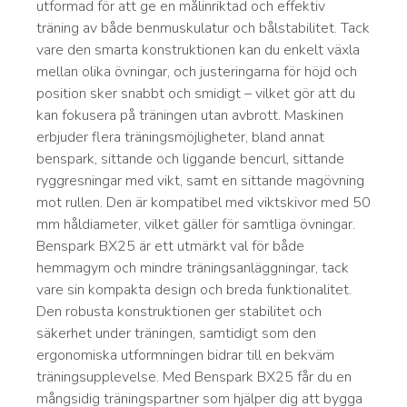
utformad för att ge en målinriktad och effektiv
träning av både benmuskulatur och bålstabilitet. Tack
vare den smarta konstruktionen kan du enkelt växla
mellan olika övningar, och justeringarna för höjd och
position sker snabbt och smidigt – vilket gör att du
kan fokusera på träningen utan avbrott. Maskinen
erbjuder flera träningsmöjligheter, bland annat
benspark, sittande och liggande bencurl, sittande
ryggresningar med vikt, samt en sittande magövning
mot rullen. Den är kompatibel med viktskivor med 50
mm håldiameter, vilket gäller för samtliga övningar.
Benspark BX25 är ett utmärkt val för både
hemmagym och mindre träningsanläggningar, tack
vare sin kompakta design och breda funktionalitet.
Den robusta konstruktionen ger stabilitet och
säkerhet under träningen, samtidigt som den
ergonomiska utformningen bidrar till en bekväm
träningsupplevelse. Med Benspark BX25 får du en
mångsidig träningspartner som hjälper dig att bygga