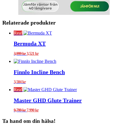
Relaterade produkter
Rea!
Bermuda XT
Det
Det
3,999
kr
3,521
kr
ursprungliga
nuvarande
priset
priset
var:
är:
Finnlo Incline Bench
3,999 kr.
3,521 kr.
3,504
kr
Rea!
Master GHD Glute Trainer
Det
Det
9,799
kr
7,990
kr
ursprungliga
nuvarande
priset
priset
Ta hand om din hälsa!
var:
är: