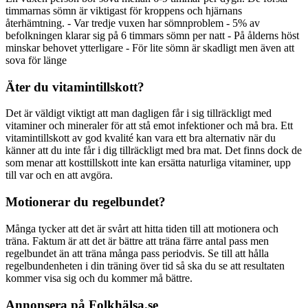
timmarnas sömn är viktigast för kroppens och hjärnans
återhämtning. - Var tredje vuxen har sömnproblem - 5% av
befolkningen klarar sig på 6 timmars sömn per natt - På ålderns höst
minskar behovet ytterligare - För lite sömn är skadligt men även att
sova för länge
Äter du vitamintillskott?
Det är väldigt viktigt att man dagligen får i sig tillräckligt med
vitaminer och mineraler för att stå emot infektioner och må bra. Ett
vitamintillskott av god kvalité kan vara ett bra alternativ när du
känner att du inte får i dig tillräckligt med bra mat. Det finns dock de
som menar att kosttillskott inte kan ersätta naturliga vitaminer, upp
till var och en att avgöra.
Motionerar du regelbundet?
Många tycker att det är svårt att hitta tiden till att motionera och
träna. Faktum är att det är bättre att träna färre antal pass men
regelbundet än att träna många pass periodvis. Se till att hålla
regelbundenheten i din träning över tid så ska du se att resultaten
kommer visa sig och du kommer må bättre.
Annonsera på Folkhälsa.se