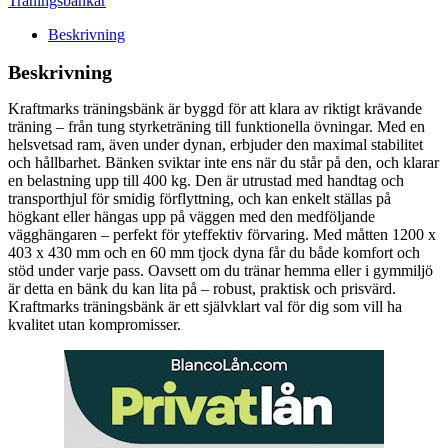
Träningsbänkar
Beskrivning
Beskrivning
Kraftmarks träningsbänk är byggd för att klara av riktigt krävande
träning – från tung styrketräning till funktionella övningar. Med en
helsvetsad ram, även under dynan, erbjuder den maximal stabilitet
och hållbarhet. Bänken sviktar inte ens när du står på den, och klarar
en belastning upp till 400 kg. Den är utrustad med handtag och
transporthjul för smidig förflyttning, och kan enkelt ställas på
högkant eller hängas upp på väggen med den medföljande
vägghängaren – perfekt för yteffektiv förvaring. Med måtten 1200 x
403 x 430 mm och en 60 mm tjock dyna får du både komfort och
stöd under varje pass. Oavsett om du tränar hemma eller i gymmiljö
är detta en bänk du kan lita på – robust, praktisk och prisvärd.
Kraftmarks träningsbänk är ett självklart val för dig som vill ha
kvalitet utan kompromisser.