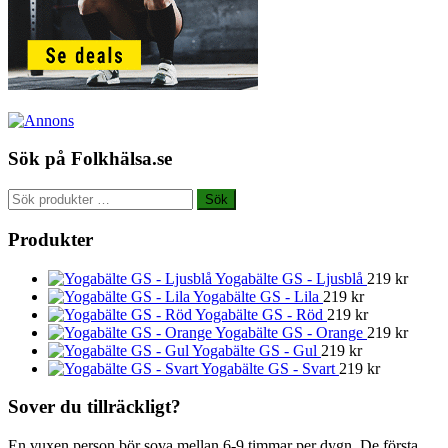
Sök på Folkhälsa.se
Sök
Sök
efter:
Produkter
Yogabälte GS - Ljusblå
219
kr
Yogabälte GS - Lila
219
kr
Yogabälte GS - Röd
219
kr
Yogabälte GS - Orange
219
kr
Yogabälte GS - Gul
219
kr
Yogabälte GS - Svart
219
kr
Sover du tillräckligt?
En vuxen person bör sova mellan 6-9 timmar per dygn. De första