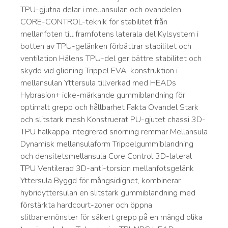
TPU-gjutna delar i mellansulan och ovandelen
CORE-CONTROL-teknik för stabilitet från
mellanfoten till framfotens laterala del Kylsystem i
botten av TPU-gelänken förbättrar stabilitet och
ventilation Hälens TPU-del ger bättre stabilitet och
skydd vid glidning Trippel EVA-konstruktion i
mellansulan Yttersula tillverkad med HEADs
Hybrasion+ icke-märkande gummiblandning för
optimalt grepp och hållbarhet Fakta Ovandel Stark
och slitstark mesh Konstruerat PU-gjutet chassi 3D-
TPU hälkappa Integrerad snörning remmar Mellansula
Dynamisk mellansulaform Trippelgummiblandning
och densitetsmellansula Core Control 3D-lateral
TPU Ventilerad 3D-anti-torsion mellanfotsgelänk
Yttersula Byggd för mångsidighet, kombinerar
hybridyttersulan en slitstark gummiblandning med
förstärkta hardcourt-zoner och öppna
slitbanemönster för säkert grepp på en mängd olika