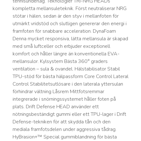
tennisunderlag. Teknologier TRI-NRG HEADs
kompletta mellansuleteknik. Först neutraliserar NRG
stötar i hälen, sedan är den styv i mellanfoten för
utmärkt vridstöd och slutligen genererar den energi i
framfoten för snabbare acceleration. DynaFoam
Denna mycket responsiva, lätta mellansula är skapad
med små luftceller och erbjuder exceptionell
komfort och håller längre än konventionella EVA-
mellansulor. Kylsystem Bästa 360° graders
ventilation – sula & ovandel. Hälstabilisator Stabil
TPU-stöd för bästa hälpassform Core Control Lateral
Control Stabilitetsutlösare i den laterala yttersulan
förhindrar vältning Låsrem Mittfotsremmar
integrerade i snörningssystemet håller foten på
plats. Drift Defense HEAD använder ett
nötningsbeständigt gummi eller ett TPU-lager i Drift
Defense-tekniken för att skydda tån och den
mediala framfotsdelen under aggressiva tådrag.
HyBrasion+™ Special gummiblandning för bästa