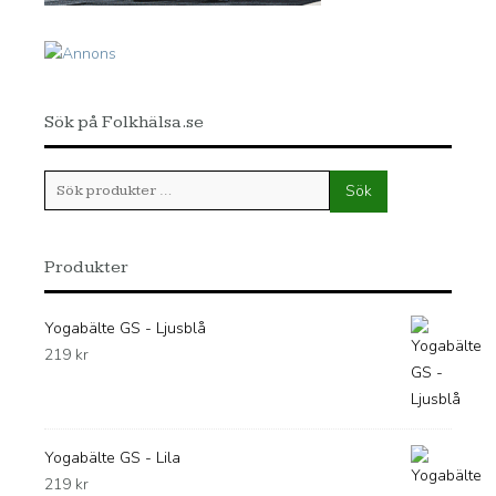
Sök på Folkhälsa.se
Sök
Sök
efter:
Produkter
Yogabälte GS - Ljusblå
219
kr
Yogabälte GS - Lila
219
kr