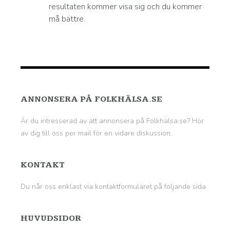
resultaten kommer visa sig och du kommer
må bättre.
ANNONSERA PÅ FOLKHÄLSA.SE
Är du intresserad av att annonsera på Folkhälsa.se? Hör
av dig till oss per mail för en vidare diskussion.
KONTAKT
Du når oss enklast via kontaktformuläret på
följande sida
.
HUVUDSIDOR