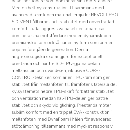
baseliner-löpare som dominerar sina motståndare.
Med en helt ny konstruktion, tillsammans med
avancerad teknik och material, erbjuder REVOLT PRO
5.0 MEN hållbarhet och stabilitet med oöverträffad
komfort. Tuffa, aggressiva baseliner-löpare kan
dominera sina motståndare med en dynamisk och
premiumsko som också har en ny form som är mer
böjd än föregående generation. Denna
högteknologiska sko är gjord för exceptionell
prestanda och har tre 3D-TPU-gjutna delar i
mellansulan och ovandelen, inklusive CORE-
CONTROL-tekniken som är en TPU-ram som ger
stabilitet från mellanfoten till framfotens laterala del.
Kylsystemets nedre TPU-skaft förbättrar stabilitet
och ventilation medan häl-TPU-delen ger bättre
stabilitet och skydd vid glidning. Prestanda möter
sublim komfort med en trippel EVA-konstruktion i
mellanfoten, med DynaFoam i hälen för avancerad
stötdämpning, tillsammans med mycket responsiv