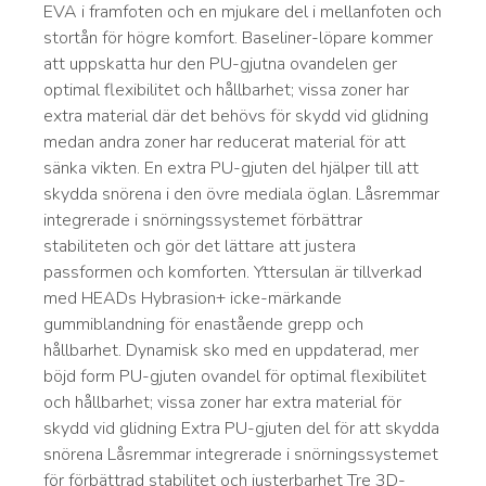
EVA i framfoten och en mjukare del i mellanfoten och
stortån för högre komfort. Baseliner-löpare kommer
att uppskatta hur den PU-gjutna ovandelen ger
optimal flexibilitet och hållbarhet; vissa zoner har
extra material där det behövs för skydd vid glidning
medan andra zoner har reducerat material för att
sänka vikten. En extra PU-gjuten del hjälper till att
skydda snörena i den övre mediala öglan. Låsremmar
integrerade i snörningssystemet förbättrar
stabiliteten och gör det lättare att justera
passformen och komforten. Yttersulan är tillverkad
med HEADs Hybrasion+ icke-märkande
gummiblandning för enastående grepp och
hållbarhet. Dynamisk sko med en uppdaterad, mer
böjd form PU-gjuten ovandel för optimal flexibilitet
och hållbarhet; vissa zoner har extra material för
skydd vid glidning Extra PU-gjuten del för att skydda
snörena Låsremmar integrerade i snörningssystemet
för förbättrad stabilitet och justerbarhet Tre 3D-