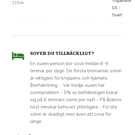
219
kr
SOVER DU TILLRÄCKLIGT?
En vuxen person bör sova mellan 6-9
timmar per dygn. De första timmarnas sömn
är viktigast för kroppens och hjärnans
återhämtning. - Var tredje vuxen har
sömnproblem - 5% av befolkningen klarar
sig på 6 timmars sömn per natt - På ålderns
höst minskar behovet ytterligare - För lite
sömn är skadligt men även att sova för
länge