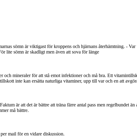
arnas sömn är viktigast för kroppens och hjärnans återhämtning. - Var
För lite sömn är skadligt men även att sova för länge
ner och mineraler för att stå emot infektioner och må bra. Ett vitamintills
llskott inte kan ersätta naturliga vitaminer, upp till var och en att avgör
. Faktum är att det är bättre att träna färre antal pass men regelbundet än
mmer må bättre.
 per mail för en vidare diskussion.