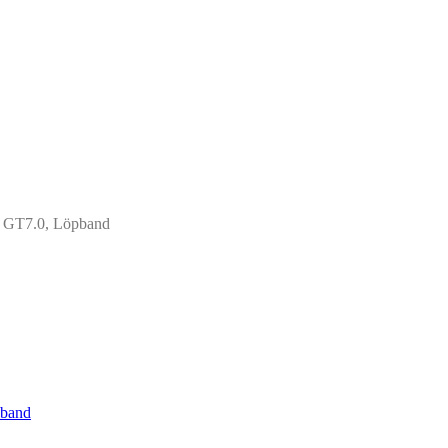
l GT7.0, Löpband
pband