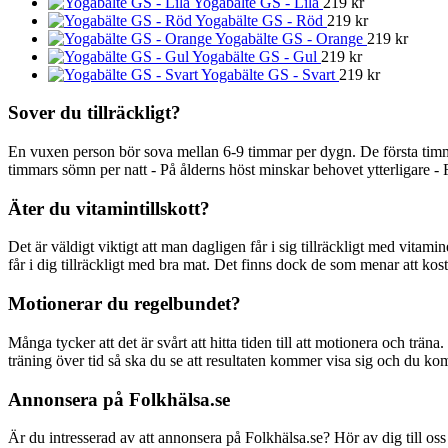
Yogabälte GS - Lila
219
kr
Yogabälte GS - Röd
219
kr
Yogabälte GS - Orange
219
kr
Yogabälte GS - Gul
219
kr
Yogabälte GS - Svart
219
kr
Sover du tillräckligt?
En vuxen person bör sova mellan 6-9 timmar per dygn. De första timm
timmars sömn per natt - På ålderns höst minskar behovet ytterligare - 
Äter du vitamintillskott?
Det är väldigt viktigt att man dagligen får i sig tillräckligt med vitami
får i dig tillräckligt med bra mat. Det finns dock de som menar att kostti
Motionerar du regelbundet?
Många tycker att det är svårt att hitta tiden till att motionera och träna
träning över tid så ska du se att resultaten kommer visa sig och du ko
Annonsera på Folkhälsa.se
Är du intresserad av att annonsera på Folkhälsa.se? Hör av dig till oss