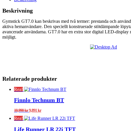
Beskrivning
Gymstick GT7.0 kan beskrivas med två termer: prestanda och använd
aktiva hemanvändare. Den speciellt konstruerade stötdämpande löpytan
avancerade användarna. GT7.0 har en extra stor digital LED-display me
möjligt.
Relaterade produkter
Rea!
Finnlo Technum BT
Det
Det
10,990
kr
9,891
kr
ursprungliga
nuvarande
Rea!
priset
priset
var:
är:
Life Runner LR 22i TFT
10,990 kr.
9,891 kr.