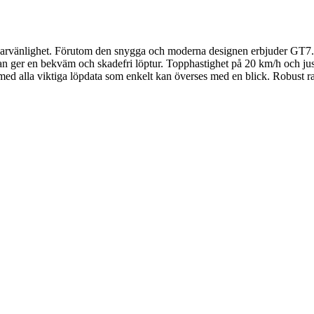
arvänlighet. Förutom den snygga och moderna designen erbjuder GT7.0
 ger en bekväm och skadefri löptur. Topphastighet på 20 km/h och juste
d alla viktiga löpdata som enkelt kan överses med en blick. Robust ram