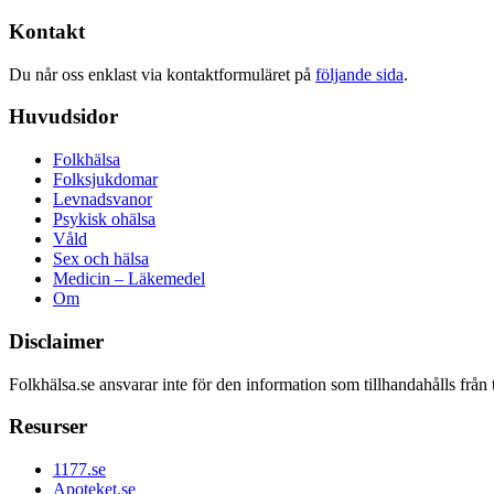
Kontakt
Du når oss enklast via kontaktformuläret på
följande sida
.
Huvudsidor
Folkhälsa
Folksjukdomar
Levnadsvanor
Psykisk ohälsa
Våld
Sex och hälsa
Medicin – Läkemedel
Om
Disclaimer
Folkhälsa.se ansvarar inte för den information som tillhandahålls från 
Resurser
1177.se
Apoteket.se