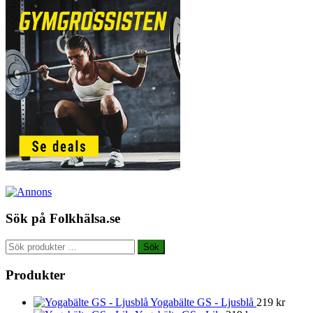
Sök på Folkhälsa.se
Sök
Sök
efter:
Produkter
Yogabälte GS - Ljusblå
219
kr