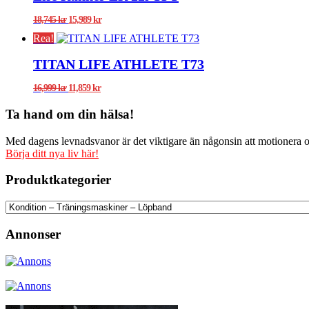
Det
Det
18,745
kr
15,989
kr
ursprungliga
nuvarande
Rea!
priset
priset
var:
är:
TITAN LIFE ATHLETE T73
18,745 kr.
15,989 kr.
Det
Det
16,999
kr
11,859
kr
ursprungliga
nuvarande
priset
priset
Ta hand om din hälsa!
var:
är:
16,999 kr.
11,859 kr.
Med dagens levnadsvanor är det viktigare än någonsin att motionera och
Börja ditt nya liv här!
Produktkategorier
Annonser