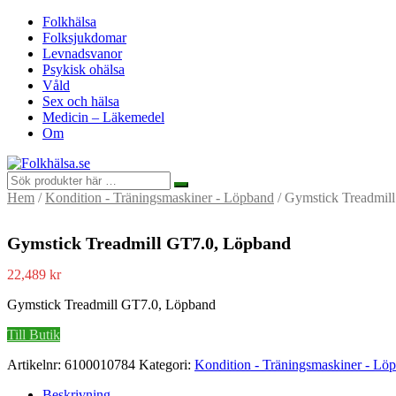
Folkhälsa
Folksjukdomar
Levnadsvanor
Psykisk ohälsa
Våld
Sex och hälsa
Medicin – Läkemedel
Om
Hem
/
Kondition - Träningsmaskiner - Löpband
/ Gymstick Treadmil
Gymstick Treadmill GT7.0, Löpband
22,489
kr
Gymstick Treadmill GT7.0, Löpband
Till Butik
Artikelnr:
6100010784
Kategori:
Kondition - Träningsmaskiner - Lö
Beskrivning