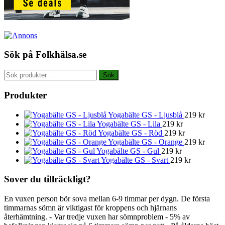
Sök på Folkhälsa.se
Sök
Sök
efter:
Produkter
Yogabälte GS - Ljusblå
219
kr
Yogabälte GS - Lila
219
kr
Yogabälte GS - Röd
219
kr
Yogabälte GS - Orange
219
kr
Yogabälte GS - Gul
219
kr
Yogabälte GS - Svart
219
kr
Sover du tillräckligt?
En vuxen person bör sova mellan 6-9 timmar per dygn. De första
timmarnas sömn är viktigast för kroppens och hjärnans
återhämtning. - Var tredje vuxen har sömnproblem - 5% av