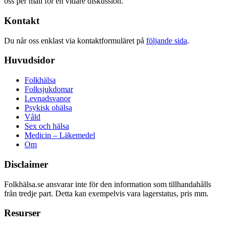
oss per mail för en vidare diskussion.
Kontakt
Du når oss enklast via kontaktformuläret på
följande sida
.
Huvudsidor
Folkhälsa
Folksjukdomar
Levnadsvanor
Psykisk ohälsa
Våld
Sex och hälsa
Medicin – Läkemedel
Om
Disclaimer
Folkhälsa.se ansvarar inte för den information som tillhandahålls
från tredje part. Detta kan exempelvis vara lagerstatus, pris mm.
Resurser