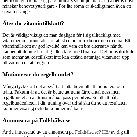
befolkningen klarar sig på 6 timmars sömn per natt - På ålderns höst
minskar behovet ytterligare - För lite sömn är skadligt men även att
sova för länge
Äter du vitamintillskott?
Det är väldigt viktigt att man dagligen får i sig tillräckligt med
vitaminer och mineraler för att stå emot infektioner och må bra. Ett
vitamintillskott av god kvalité kan vara ett bra alternativ när du
känner att du inte får i dig tillräckligt med bra mat. Det finns dock de
som menar att kosttillskott inte kan ersätta naturliga vitaminer, upp
till var och en att avgöra.
Motionerar du regelbundet?
Många tycker att det är svårt att hitta tiden till att motionera och
träna. Faktum är att det är bättre att träna färre antal pass men
regelbundet än att träna många pass periodvis. Se till att hålla
regelbundenheten i din träning över tid så ska du se att resultaten
kommer visa sig och du kommer må bättre.
Annonsera på Folkhälsa.se
Är du intresserad av att annonsera på Folkhälsa.se? Hör av dig till