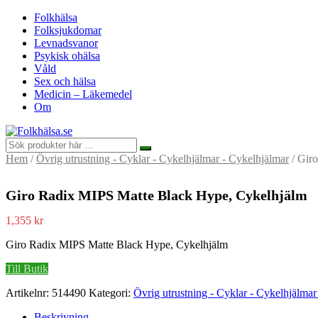
Folkhälsa
Folksjukdomar
Levnadsvanor
Psykisk ohälsa
Våld
Sex och hälsa
Medicin – Läkemedel
Om
Hem
/
Övrig utrustning - Cyklar - Cykelhjälmar - Cykelhjälmar
/ Gir
Giro Radix MIPS Matte Black Hype, Cykelhjälm
1,355
kr
Giro Radix MIPS Matte Black Hype, Cykelhjälm
Till Butik
Artikelnr:
514490
Kategori:
Övrig utrustning - Cyklar - Cykelhjälmar
Beskrivning