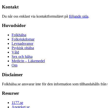
Kontakt
Du når oss enklast via kontaktformuläret på
följande sida
.
Huvudsidor
Folkhälsa
Folksjukdomar
Levnadsvanor
Psykisk ohälsa
Våld
Sex och hälsa
Medicin – Läkemedel
Om
Disclaimer
Folkhälsa.se ansvarar inte för den information som tillhandahålls från 
Resurser
1177.se
Apoteket.se