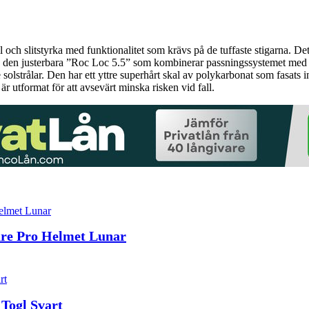
h slitstyrka med funktionalitet som krävs på de tuffaste stigarna. Det 
e den justerbara ”Roc Loc 5.5” som kombinerar passningssystemet med d
e solstrålar. Den har ett yttre superhårt skal av polykarbonat som fasat
 utformat för att avsevärt minska risken vid fall.
re Pro Helmet Lunar
 Togl Svart