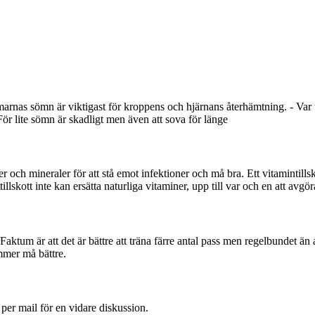
arnas sömn är viktigast för kroppens och hjärnans återhämtning. - Var
För lite sömn är skadligt men även att sova för länge
ner och mineraler för att stå emot infektioner och må bra. Ett vitamintills
llskott inte kan ersätta naturliga vitaminer, upp till var och en att avgör
. Faktum är att det är bättre att träna färre antal pass men regelbundet än
mmer må bättre.
 per mail för en vidare diskussion.