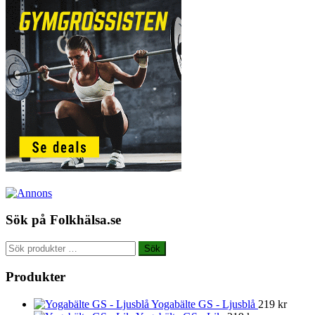
Sök på Folkhälsa.se
Sök
Sök
efter:
Produkter
Yogabälte GS - Ljusblå
219
kr