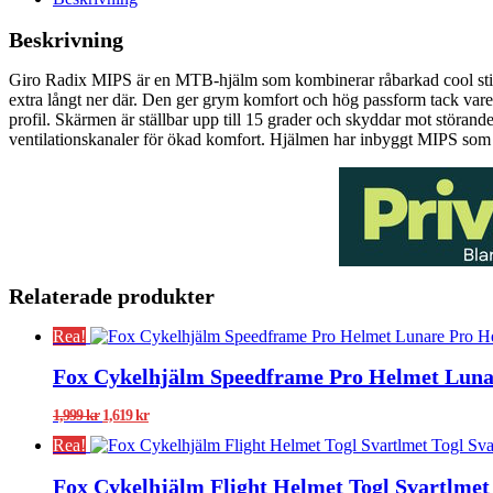
Beskrivning
Giro Radix MIPS är en MTB-hjälm som kombinerar råbarkad cool stil oc
extra långt ner där. Den ger grym komfort och hög passform tack var
profil. Skärmen är ställbar upp till 15 grader och skyddar mot störand
ventilationskanaler för ökad komfort. Hjälmen har inbyggt MIPS som är
Relaterade produkter
Rea!
Fox Cykelhjälm Speedframe Pro Helmet Luna
Det
Det
1,999
kr
1,619
kr
ursprungliga
nuvarande
Rea!
priset
priset
var:
är:
Fox Cykelhjälm Flight Helmet Togl Svartlmet
1,999 kr.
1,619 kr.