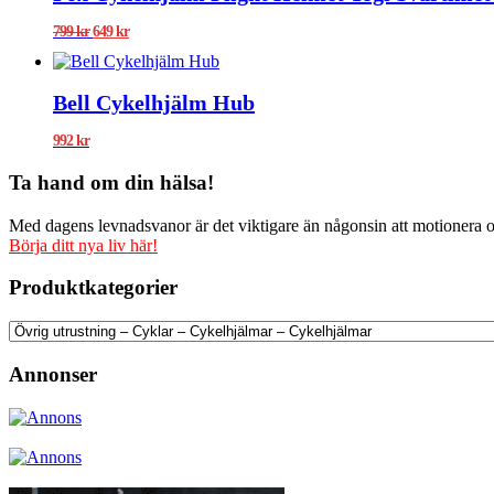
Det
Det
799
kr
649
kr
ursprungliga
nuvarande
priset
priset
var:
är:
Bell Cykelhjälm Hub
799 kr.
649 kr.
992
kr
Ta hand om din hälsa!
Med dagens levnadsvanor är det viktigare än någonsin att motionera och
Börja ditt nya liv här!
Produktkategorier
Annonser