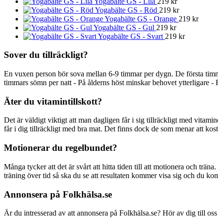
Yogabälte GS - Lila
219
kr
Yogabälte GS - Röd
219
kr
Yogabälte GS - Orange
219
kr
Yogabälte GS - Gul
219
kr
Yogabälte GS - Svart
219
kr
Sover du tillräckligt?
En vuxen person bör sova mellan 6-9 timmar per dygn. De första timm
timmars sömn per natt - På ålderns höst minskar behovet ytterligare - 
Äter du vitamintillskott?
Det är väldigt viktigt att man dagligen får i sig tillräckligt med vitami
får i dig tillräckligt med bra mat. Det finns dock de som menar att kostti
Motionerar du regelbundet?
Många tycker att det är svårt att hitta tiden till att motionera och träna
träning över tid så ska du se att resultaten kommer visa sig och du ko
Annonsera på Folkhälsa.se
Är du intresserad av att annonsera på Folkhälsa.se? Hör av dig till oss